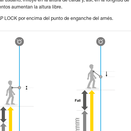
usuario, influye en la altura de caída y, así, en la longitud de
ntos aumentan la altura libre.
AP LOCK por encima del punto de enganche del arnés.