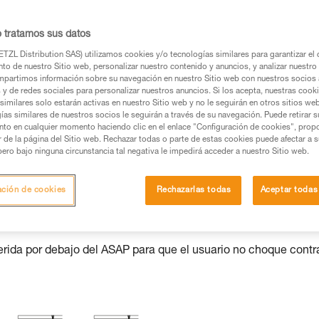
o tratamos sus datos
TZL Distribution SAS) utilizamos cookies y/o tecnologías similares para garantizar el 
os productos utilizados en este consejo antes de
to de nuestro Sitio web, personalizar nuestro contenido y anuncios, y analizar nuestro 
ormación de la ficha técnica para poder comprender
partimos información sobre su navegación en nuestro Sitio web con nuestros socios a
s y de redes sociales para personalizar nuestros anuncios. Si los acepta, nuestras cook
similares solo estarán activas en nuestro Sitio web y no le seguirán en otros sitios we
mación y un entrenamiento específico. Confirme a
ías similares de nuestros socios le seguirán a través de su navegación. Puede retirar s
nto en cualquier momento haciendo clic en el enlace "Configuración de cookies", prop
ejecutar estas técnicas, solo y con total seguridad,
or de la página del Sitio web. Rechazar todas o parte de estas cookies puede afectar a 
pero bajo ninguna circunstancia tal negativa le impedirá acceder a nuestro Sitio web.
con su actividad. Pueden existir otras que no
ación de cookies
Rechazarlas todas
Aceptar todas
uerida por debajo del ASAP para que el usuario no choque contr