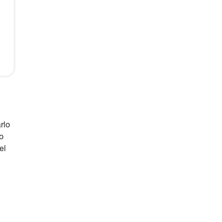
rlo
o
el