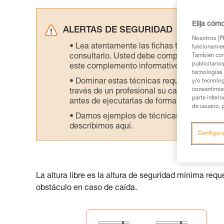
Elija cóm
ALERTAS DE SEGURIDAD
Nosotros [PE
Lea atentamente las fichas técnicas de l
funcionamien
consultarlo. Usted debe comprender la inf
También com
publicitario
este complemento informativo.
tecnologías 
Dominar estas técnicas requiere una for
y/o tecnolog
consentimie
través de un profesional su capacidad para 
parte inferi
antes de ejecutarlas de forma autónoma.
de usuario, 
Damos ejemplos de técnicas relacionadas 
describimos aquí.
Configur
La altura libre es la altura de seguridad mínima req
obstáculo en caso de caída.