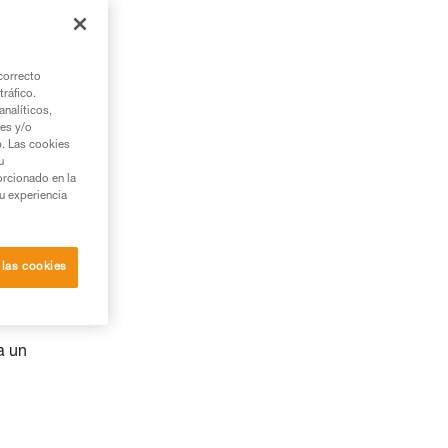
correcto
tráfico.
nalíticos,
ies y/o
b. Las cookies
u
orcionado en la
su experiencia
 las cookies
a un