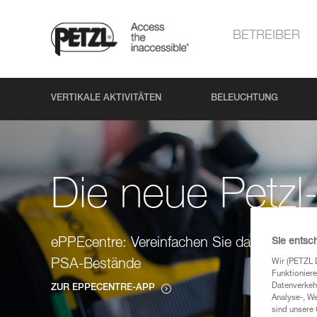
BETREIBER
VERTIKALE AKTIVITÄTEN
BELEUCHTUNG
Die neue Petzl
Sie entsc
ePPEcentre: Vereinfachen Sie das Managem
Wir (PETZL 
PSA-Bestände
Funktioniere
Datenverkehr
ZUR EPPECENTRE-APP
Analyse-, W
sind unsere 