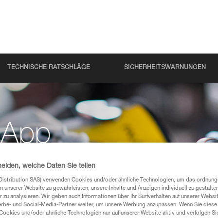
TECHNISCHE RATSCHLÄGE
SICHERHEITSWARNUNGEN
-App
heiden, welche Daten Sie teilen
ent Ihrer
Distribution SAS) verwenden Cookies und/oder ähnliche Technologien, um das ordnu
n unserer Website zu gewährleisten, unsere Inhalte und Anzeigen individuell zu gestalte
 zu analysieren. Wir geben auch Informationen über Ihr Surfverhalten auf unserer Websi
erbe- und Social-Media-Partner weiter, um unsere Werbung anzupassen. Wenn Sie diese 
Cookies und/oder ähnliche Technologien nur auf unserer Website aktiv und verfolgen Sie