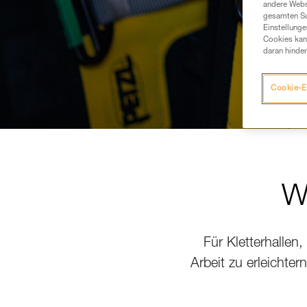
andere Webs
gesamten Sur
Einstellunge
Cookies kann
daran hinder
Cookie-E
Wi
Für Kletterhallen,
Arbeit zu erleichte