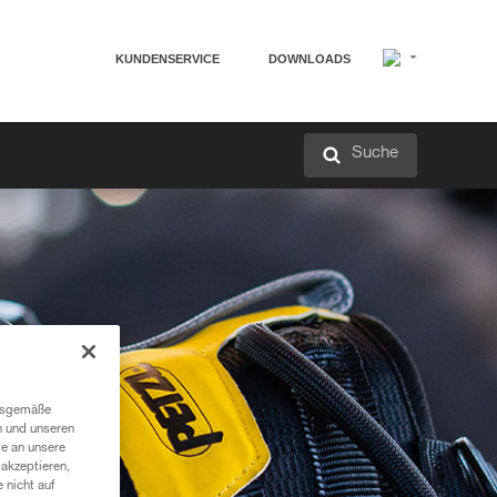
KUNDENSERVICE
DOWNLOADS
Suche
ngsgemäße
n und unseren
te an unsere
akzeptieren,
 nicht auf