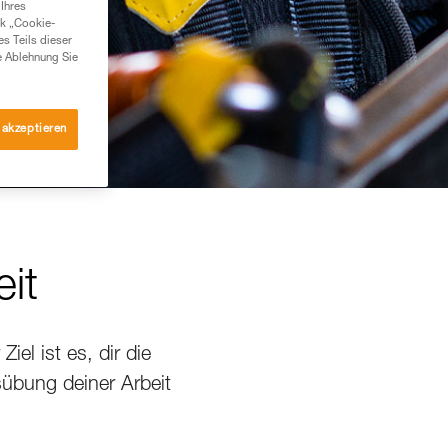
Ihres
nk „Cookie-
es Teils dieser
e Ablehnung Sie
 akzeptieren
eit
iel ist es, dir die
sübung deiner Arbeit