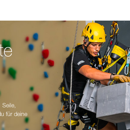
te
 Seile,
du für deine