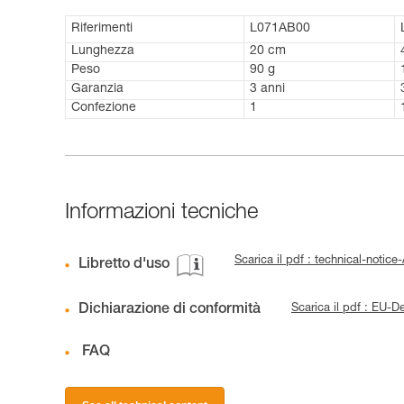
Riferimenti
L071AB00
Lunghezza
20 cm
Peso
90 g
Garanzia
3 anni
Confezione
1
Informazioni tecniche
Scarica il pdf : technical-not
Libretto d'uso
Dichiarazione di conformità
Scarica il pdf : EU
FAQ