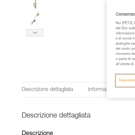
Consenso 
Noi (PETZL D
del Sito web,
informazioni 
e di social m
analoghe sar
dei nostri p
momento facen
o parte di t
all’utente d
Impostaz
Descrizione dettagliata
Informazioni tecnich
Descrizione dettagliata
Descrizione