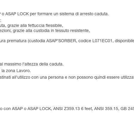
P o ASAP LOCK per formare un sistema di arresto caduta.
:
, grazie alla fettuccia flessibile,
ezioni, grazie alla custodia in tessuto resistente,
i usura prematura (custodia ASAP’SORBER, codice L071EC01, disponibil
l massimo l’altezza della caduta.
 la zona Lavoro.
nati all’utilizzo con una persona e non possono quindi essere utilizza
ilizzo con ASAP o ASAP LOCK, ANSI Z359.13 6 feet, ANSI 359.15, GB 2