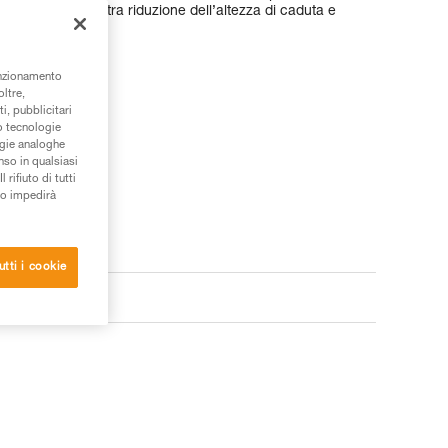
ior compromesso tra riduzione dell’altezza di caduta e
unzionamento
oltre,
i, pubblicitari
/o tecnologie
ogie analoghe
nso in qualsiasi
rifiuto di tutti
to impedirà
utti i cookie