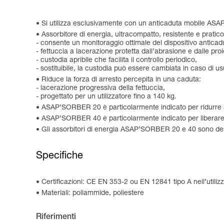
Si utilizza esclusivamente con un anticaduta mobile ASA
Assorbitore di energia, ultracompatto, resistente e pratico
- consente un monitoraggio ottimale del dispositivo anticaduta
- fettuccia a lacerazione protetta dall’abrasione e dalle proi
- custodia apribile che facilita il controllo periodico,
- sostituibile, la custodia può essere cambiata in caso d
Riduce la forza di arresto percepita in una caduta:
- lacerazione progressiva della fettuccia,
- progettato per un utilizzatore fino a 140 kg.
ASAP’SORBER 20 è particolarmente indicato per ridurre a
ASAP’SORBER 40 è particolarmente indicato per liberare
Gli assorbitori di energia ASAP’SORBER 20 e 40 sono desti
Specifiche
Certificazioni: CE EN 353-2 ou EN 12841 tipo A nell’ut
Materiali: poliammide, poliestere
Riferimenti