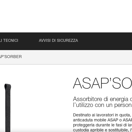
I TECNICI
AVVISI DI SICUREZZA
AP’SORBER
ASAP’S
Assorbitore di energi
l’utilizzo con un perso
Destinato ai lavoratori in quot
anticaduta mobile ASAP o ASAP 
proteggerla durante le fasi di l
custodia apribile e sostituibile,