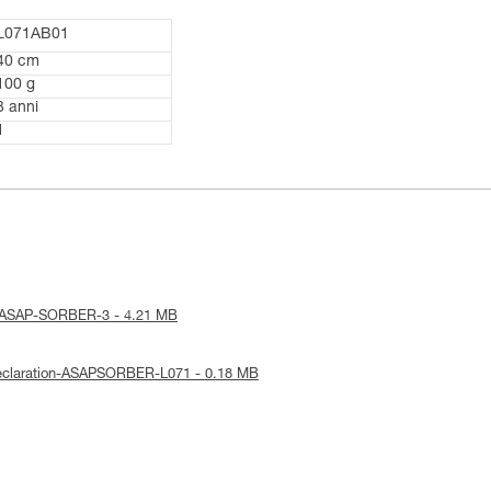
L071AB01
40 cm
100 g
3 anni
1
ice-ASAP-SORBER-3 - 4.21 MB
-Declaration-ASAPSORBER-L071 - 0.18 MB