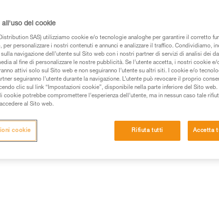
lunghezze per scegliere il migl
lavoro a distanza dalla fune.
all'uso dei cookie
istribution SAS) utilizziamo cookie e/o tecnologie analoghe per garantire il corretto f
Trova un rivenditore
 per personalizzare i nostri contenuti e annunci e analizzare il traffico. Condividiamo, in
sulla navigazione dell’utente sul Sito web con i nostri partner di servizi di analisi dei dat
edia al fine di personalizzare le nostre pubblicità. Se l’utente accetta, i nostri cookie e
anno attivi solo sul Sito web e non seguiranno l’utente su altri siti. I cookie e/o tecnol
artner seguiranno l’utente durante la navigazione. L’utente può revocare il proprio conse
do clic sul link “Impostazioni cookie”, disponibile nella parte inferiore del Sito web. Il 
ali cookie potrebbe compromettere l’esperienza dell’utente, ma in nessun caso tale rifiu
i accedere al Sito web.
ioni cookie
Rifiuta tutti
Accetta t
Altri prodotti
e
Ispezione