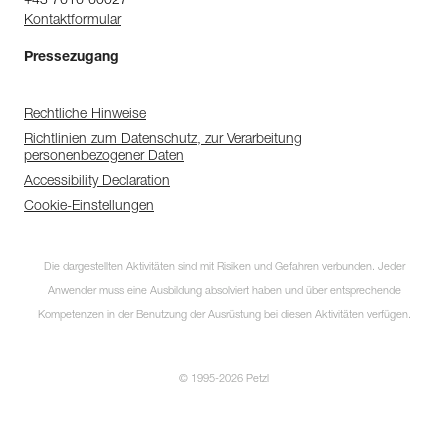
+43 7616 60027
Kontaktformular
Pressezugang
Rechtliche Hinweise
Richtlinien zum Datenschutz, zur Verarbeitung
personenbezogener Daten
Accessibility Declaration
Cookie-Einstellungen
Die dargestellten Aktivitäten sind mit Risiken und Gefahren verbunden. Jeder
Anwender muss eine Ausbildung absolviert haben und über entsprechende
Kompetenzen in der Benutzung der Ausrüstung bei diesen Aktivitäten verfügen.
© 1995-2026 Petzl