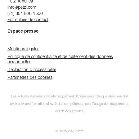
Petzl America
info@petzl.com
(+1) 801 926 1500
Formulaire de contact
Espace presse
Mentions légales
Politique de confidentialité et de traitement des données
personnelles
Déclaration d'accessibilité
Paramètres des cookies
Les activités illustrées sont intrinsèquement dangereuses. Chaque utilisateur doit
avoir suivi une formation et avoir des compétences pour l’usage des équipements
lors de ces activités.
© 1995-2026 Petzl