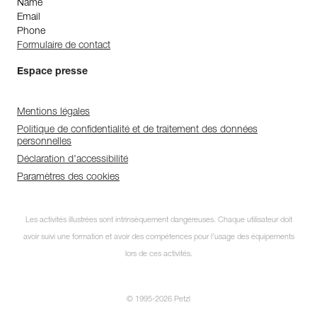
Name
Email
Phone
Formulaire de contact
Espace presse
Mentions légales
Politique de confidentialité et de traitement des données
personnelles
Déclaration d'accessibilité
Paramètres des cookies
Les activités illustrées sont intrinsèquement dangereuses. Chaque utilisateur doit
avoir suivi une formation et avoir des compétences pour l’usage des équipements
lors de ces activités.
© 1995-2026 Petzl