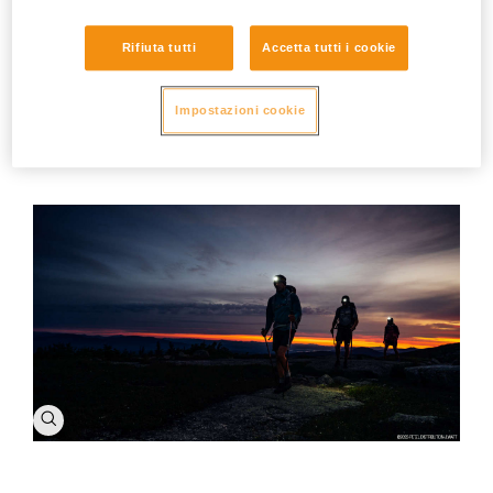
attraversando altri dodici Stati. È certamente uno dei sentieri
più famosi, per la sua grande varietà di paesaggi e per le
numerose opportunità di scoperta e divertimento garantite a
Rifiuta tutti
Accetta tutti i cookie
chiunque voglia cimentarvisi. Spesso percorso in tratti
selezionati, l’Appalachian Trail offre infinite possibilità per gli
Impostazioni cookie
amanti dei bivacchi, per chi ama i trail a lunga distanza e per
gli escursionisti più avventurosi che non temono di affrontare
ascensioni tra le più impegnative.