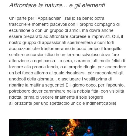
Affrontare la natura... e gli elementi
Chi parte per l’Appalachian Trail lo sa bene: potrà
trascorrere momenti piacevoli con il proprio compagno di
escursione o con un gruppo di amici, ma dovrà anche
essere preparato ad affrontare sorprese e imprevisti. Qui, il
nostro gruppo di appassionati sperimenterà alcuni forti
acquazzoni che trasformeranno in poco tempo il tranquillo
sentiero escursionistico in un terreno scivoloso dove fare
attenzione a ogni passo. La sera, saranno tutti molto felici di
tornare alla propria tenda, o al proprio rifugio, per accendere
un bel fuoco attorno al quale riscaldarsi, per raccontarsi gli
aneddoti della giornata... e asciugare i vestiti prima di
ripartire la mattina seguente! E il giorno dopo, per l’appunto,
potrebbero dover camminare nella nebbia fitta, con visibilità
ridotta, prima di vedere finalmente il sole sorgere
all'orizzonte per uno spettacolo unico e indimenticabile!