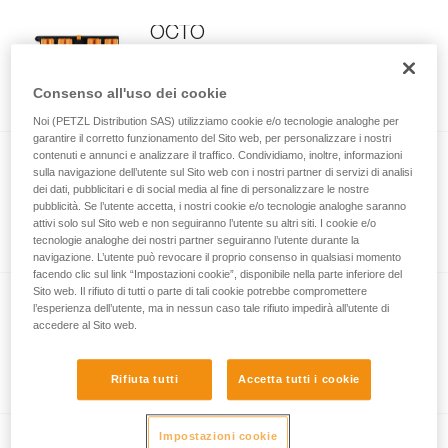
OCTO
Custodia protettiva e da trasporto per
chiodi da ghiaccio
Consenso all'uso dei cookie
Noi (PETZL Distribution SAS) utilizziamo cookie e/o tecnologie analoghe per
garantire il corretto funzionamento del Sito web, per personalizzare i nostri
contenuti e annunci e analizzare il traffico. Condividiamo, inoltre, informazioni
LASER PROTECTION
sulla navigazione dell’utente sul Sito web con i nostri partner di servizi di analisi
dei dati, pubblicitari e di social media al fine di personalizzare le nostre
Puntale di protezione per chiodi da
pubblicità. Se l’utente accetta, i nostri cookie e/o tecnologie analoghe saranno
attivi solo sul Sito web e non seguiranno l’utente su altri siti. I cookie e/o
ghiaccio Petzl (confezione da 5)
tecnologie analoghe dei nostri partner seguiranno l’utente durante la
navigazione. L’utente può revocare il proprio consenso in qualsiasi momento
facendo clic sul link “Impostazioni cookie”, disponibile nella parte inferiore del
Sito web. Il rifiuto di tutti o parte di tali cookie potrebbe compromettere
COEUR BOLT STAINLESS
l’esperienza dell’utente, ma in nessun caso tale rifiuto impedirà all’utente di
accedere al Sito web.
Ancoraggio in acciaio inossidabile per
l’utilizzo in ambienti esterni tradizionali
(confezione da 20)
Rifiuta tutti
Accetta tutti i cookie
Impostazioni cookie
COEUR STAINLESS