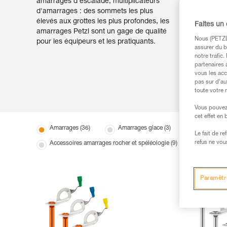
amarrages d'escalade, multiplicateurs
d'amarrages : des sommets les plus
élevés aux grottes les plus profondes, les
Faites un
amarrages Petzl sont un gage de qualité
Nous (PETZL 
pour les équipeurs et les pratiquants.
assurer du b
notre trafic
partenaires 
vous les acc
pas sur d’au
toute votre 
Vous pouvez 
cet effet en
Amarrages (36)
Amarrages glace (3)
Accessoire
Le fait de r
refus ne vou
Accessoires amarrages rocher et spéléologie (9)
Anneaux
Paramètr