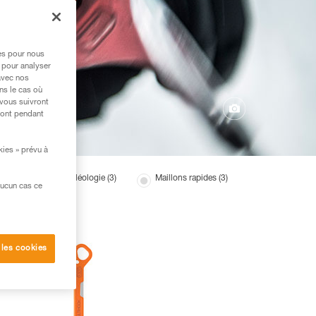
res pour nous
 pour analyser
avec nos
ns le cas où
 vous suivront
ront pendant
kies » prévu à
marrages rocher spéléologie (3)
Maillons rapides (3)
aucun cas ce
 les cookies