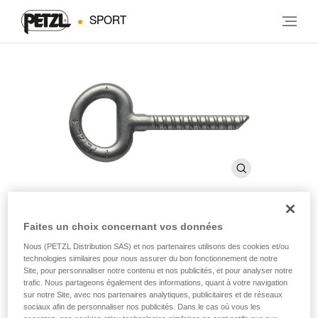
SPORT
Faites un choix concernant vos données
COLLINOX
Nous (PETZL Distribution SAS) et nos partenaires utilisons des cookies et/ou
technologies similaires pour nous assurer du bon fonctionnement de notre
Site, pour personnaliser notre contenu et nos publicités, et pour analyser notre
Broche à sceller de 10 mm (pack de 10)
trafic. Nous partageons également des informations, quant à votre navigation
sur notre Site, avec nos partenaires analytiques, publicitaires et de réseaux
Conçue pour les équipements de longue durée.
sociaux afin de personnaliser nos publicités. Dans le cas où vous les