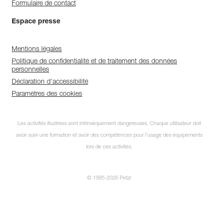
Formulaire de contact
Espace presse
Mentions légales
Politique de confidentialité et de traitement des données
personnelles
Déclaration d'accessibilité
Paramètres des cookies
Les activités illustrées sont intrinsèquement dangereuses. Chaque utilisateur doit
avoir suivi une formation et avoir des compétences pour l’usage des équipements
lors de ces activités.
© 1995-2026 Petzl