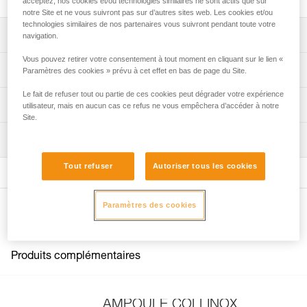
acceptez, nos cookies et/ou technologies similaires ne sont actifs que sur
notre Site et ne vous suivront pas sur d’autres sites web. Les cookies et/ou
technologies similaires de nos partenaires vous suivront pendant toute votre
Descriptif
navigation.
Vous pouvez retirer votre consentement à tout moment en cliquant sur le lien «
Broche en acier inoxydable forgé pour garantir une
Spécifications techniques
Paramètres des cookies » prévu à cet effet en bas de page du Site.
longue durée.
Le fait de refuser tout ou partie de ces cookies peut dégrader votre expérience
Relief de la tige facilitant la pose et l’adhérence de la
Matière(s): acier inoxydable forgé
Informations techniques
utilisateur, mais en aucun cas ce refus ne vous empêchera d’accéder à notre
colle.
Site.
Certification(s): EN 959
Notice
Inspection
Spécifications référence(s)
Télécharger le pdf technical-notice-COLLINOX-1
Déclaration de conformité
Référence : G100AA00
Tout refuser
Autoriser tous les cookies
Télécharger le pdf Declaration of conformity-G100AA00-
Diamètre : 10 mm
COLLINOX
Poids : 95 g
Paramètres des cookies
Longueur : 7 cm
FAQ
Autres produits
Diamètre de perçage : 12 mm
FAQ
Garantie : 3 ans
Conditionnement : 1
Voir tous les contenus techniques
Produits complémentaires
AMPOULE COLLINOX