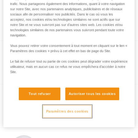
trafic. Nous partageons également des informations, quant à votre navigation
sur notre Site, avec nos partenaires analytiques, publicitaires et de réseaux
®
SIROCCO
sociaux afin de personnaliser nos publicités. Dans le cas où vous les
acceptez, nos cookies et/ou technologies similaires ne sont actifs que sur
Casque ultra-léger pour l'escalade et
notre Site et ne vous suivront pas sur d’autres sites web. Les cookies et/ou
l'alpinisme
technologies similaires de nos partenaires vous suivront pendant toute votre
navigation.
Vous pouvez retirer votre consentement à tout moment en cliquant sur le lien «
NEW
Paramètres des cookies » prévu à cet effet en bas de page du Site.
METEOR
Le fait de refuser tout ou partie de ces cookies peut dégrader votre expérience
utilisateur, mais en aucun cas ce refus ne vous empêchera d’accéder à notre
Casque léger pour l’escalade et
Site.
l’alpinisme
Tout refuser
Autoriser tous les cookies
®
BOREO
Casque robuste et polyvalent pour
Paramètres des cookies
l'escalade et l’alpinisme