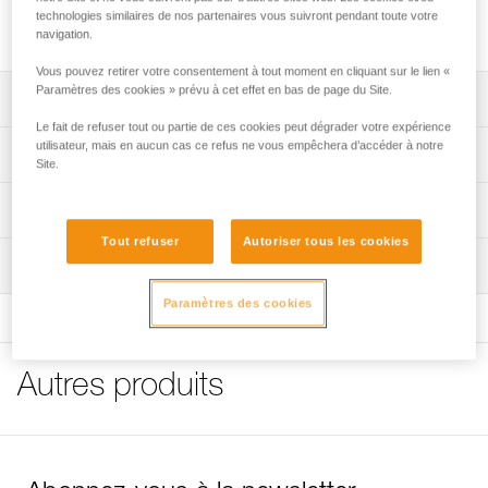
multiples. Apprécié en big wall et pour l’installation de
technologies similaires de nos partenaires vous suivront pendant toute votre
tyroliennes.
navigation.
Vous pouvez retirer votre consentement à tout moment en cliquant sur le lien «
Paramètres des cookies » prévu à cet effet en bas de page du Site.
Descriptif
Le fait de refuser tout ou partie de ces cookies peut dégrader votre expérience
Trois trous d’amarrage.
utilisateur, mais en aucun cas ce refus ne vous empêchera d’accéder à notre
Spécifications techniques
Site.
Favorise l’équilibre des forces.
Poids: 60 g
Léger et robuste : réalisé en aluminium.
Informations techniques
Charge de rupture: 36 kN
Tout refuser
Autoriser tous les cookies
Notice
Matière(s): aluminium
Inspection
Télécharger le pdf technical-notice-PAW-2
Certification(s): CE, NFPA 2500 General Use
Déclaration de conformité
Procédure de vérification EPI
Paramètres des cookies
Télécharger le pdf UE-Declaration-G063AAXX-PAW S
Télécharger le pdf verif-EPI-connexion-procedure-FR
Spécifications référence(s)
FAQ
Fiche de suivi EPI
Référence : G063AA00
FAQ
Autres produits
Télécharger le pdf verif-EPI-connexion-suivi-FR
Garantie : 3 ans
Conditionnement : 1
Voir tous les contenus techniques