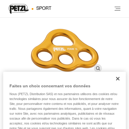
SPORT
Faites un choix concernant vos données
Nous (PETZL Distribution SAS) et nos partenaires utilisons des cookies et/ou
PAW S
technologies similaires pour nous assurer du bon fonctionnement de notre
Site, pour personnaliser notre contenu et nos publicités, et pour analyser notre
trafic. Nous partageons également des informations, quant à votre navigation
Multiplicateur d’amarrages
sur notre Site, avec nos partenaires analytiques, publicitaires et de réseaux
sociaux afin de personnaliser nos publicités. Dans le cas où vous les
acceptez, nos cookies et/ou technologies similaires ne sont actifs que sur
Pour organiser le relais et créer un système d’amarrages
notre Site et ne vous suivront pas sur d’autres sites web. Les cookies et/ou