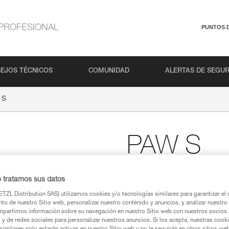
PROFESIONAL
PUNTOS 
EJOS TÉCNICOS
COMUNIDAD
ALERTAS DE SEGU
 S
PAW S
Placa multianclajes
o tratamos sus datos
Para organizar la reunión y dis
TZL Distribution SAS) utilizamos cookies y/o tecnologías similares para garantizar el 
grandes paredes y para instalar 
to de nuestro Sitio web, personalizar nuestro contenido y anuncios, y analizar nuestro 
partimos información sobre su navegación en nuestro Sitio web con nuestros socios a
s y de redes sociales para personalizar nuestros anuncios. Si los acepta, nuestras cook
Buscar un punto de venta