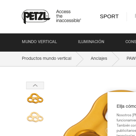
SPORT
MUNDO VERTICAL
ILUMINACIÓN
CONS
Productos mundo vertical
Anclajes
PAW
Elija cóm
Nosotros [PE
funcionamien
También com
publicitario