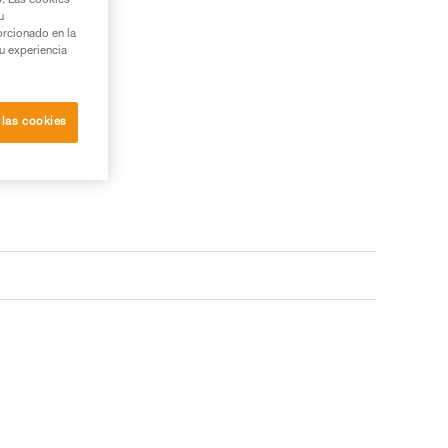
b. Las cookies
u
orcionado en la
su experiencia
 las cookies