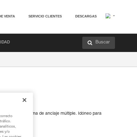
DE VENTA
SERVICIO CLIENTES
DESCARGAS
Buscar
RIDAD
poner de un sistema de anclaje múltiple. Idóneo para
correcto
tirolinas.
tráfico.
nalíticos,
ies y/o