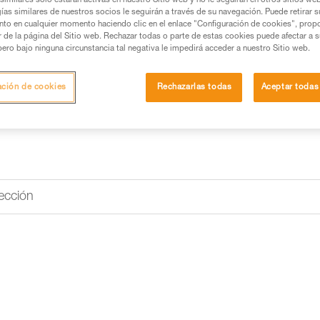
similares solo estarán activas en nuestro Sitio web y no le seguirán en otros sitios we
ías similares de nuestros socios le seguirán a través de su navegación. Puede retirar s
nto en cualquier momento haciendo clic en el enlace "Configuración de cookies", prop
or de la página del Sitio web. Rechazar todas o parte de estas cookies puede afectar a 
pero bajo ninguna circunstancia tal negativa le impedirá acceder a nuestro Sitio web.
ación de cookies
Rechazarlas todas
Aceptar todas
ección