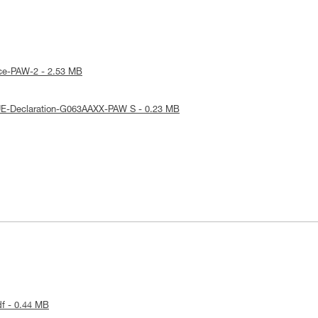
tice-PAW-2 - 2.53 MB
 UE-Declaration-G063AAXX-PAW S - 0.23 MB
df - 0.44 MB