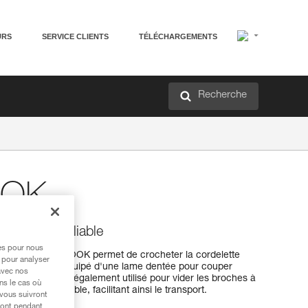
URS
SERVICE CLIENTS
TÉLÉCHARGEMENTS
Recherche
OOK
onction et pliable
res pour nous
e crochet MULTIHOOK permet de crocheter la cordelette
 pour analyser
 en glace. Il est équipé d'une lame dentée pour couper
avec nos
ttes. Il peut être également utilisé pour vider les broches à
ns le cas où
 mousquetonnable, facilitant ainsi le transport.
 vous suivront
ront pendant