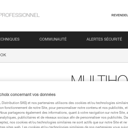
PROFESSIONNEL
REVENDE
ECHNIQUES
COMMUNAUTÉ
ALERTES SÉCURITÉ
OOK
MULTIH
 choix concernant vos données
Crochet à lunules multif
Distribution SAS) et nos partenaires utilisons des cookies et/ou technologies similai
Conçu pour les glaciéristes, l
on fonctionnement de notre Site, pour personnaliser notre contenu et nos publicités, et
pour la réalisation des lunules
. Nous partageons également des informations, quant à votre navigation sur notre Site, 
facilement les cordes et cordele
analytiques, publicitaires et de réseaux sociaux afin de personnaliser nos publicités. Da
glace. MULTIHOOK est pliable et
eptez, nos cookies et/ou technologies similaires ne sont actifs que sur notre Site et ne
tres sites web. Les cookies et/ou technologies similaires de nos partenaires vous suiv