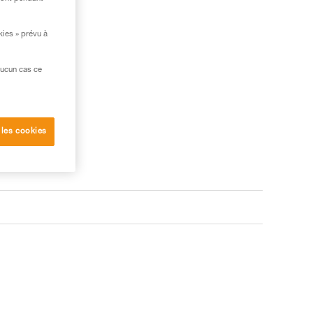
kies » prévu à
aucun cas ce
 les cookies