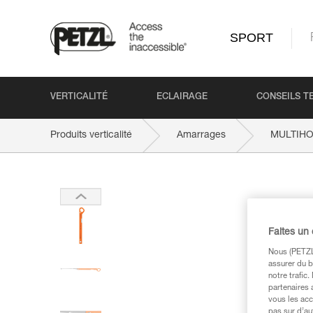
SPORT
VERTICALITÉ
ECLAIRAGE
CONSEILS T
Produits verticalité
Amarrages
MULTIH
Faites un
Nous (PETZL 
assurer du b
notre trafic
partenaires 
vous les acc
pas sur d’au