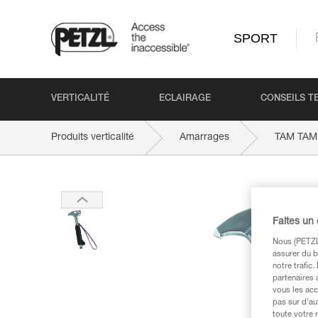
SPORT
VERTICALITÉ
ECLAIRAGE
CONSEILS T
Produits verticalité
Amarrages
TAM TAM
Faites un
Nous (PETZL 
assurer du b
notre trafic
partenaires 
vous les acc
pas sur d’au
toute votre 