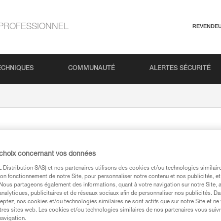
PROFESSIONNEL
REVENDE
ECHNIQUES
COMMUNAUTÉ
ALERTES SÉCURITÉ
TAM TA
 choix concernant vos données
Marteau de spéléologie
Distribution SAS) et nos partenaires utilisons des cookies et/ou technologies similai
on fonctionnement de notre Site, pour personnaliser notre contenu et nos publicités, et
Pour la pose manuelle d’amarr
. Nous partageons également des informations, quant à votre navigation sur notre Site, 
analytiques, publicitaires et de réseaux sociaux afin de personnaliser nos publicités. Da
eptez, nos cookies et/ou technologies similaires ne sont actifs que sur notre Site et ne
tres sites web. Les cookies et/ou technologies similaires de nos partenaires vous suiv
Trouvez un revendeur
navigation.