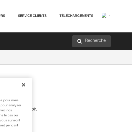
URS
SERVICE CLIENTS
TÉLÉCHARGEMENTS
Recherche
M
res pour nous
 pour analyser
ages au tamponnoir.
avec nos
ns le cas où
 vous suivront
ront pendant