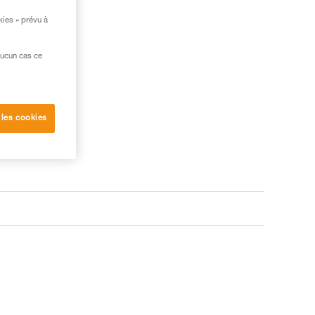
kies » prévu à
aucun cas ce
 les cookies