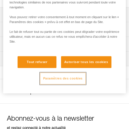
technologies similaires de nos partenaires vous suivront pendant toute votre
navigation.
Descriptif
Vous pouvez retirer votre consentement à tout moment en cliquant sur le lien «
Paramètres des cookies » prévu à cet effet en bas de page du Site.
Manche équipé d’une clé de 13 mm pour les vis de 8 mm.
Spécifications techniques
Le fait de refuser tout ou partie de ces cookies peut dégrader votre expérience
Dragonne anti-perte.
utilisateur, mais en aucun cas ce refus ne vous empêchera d’accéder à notre
Poids: 535 g
Site.
Informations techniques
Longueur: 26,5 cm
FAQ
Inspection
Spécifications référence(s)
FAQ
Tout refuser
Autoriser tous les cookies
Référence : P16
Voir tous les contenus techniques
Garantie : 3 ans
Paramètres des cookies
Conditionnement : 1
Autres produits
Abonnez-vous à la newsletter
et restez connecté à notre actualité