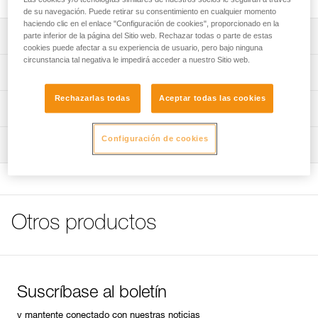
de su navegación. Puede retirar su consentimiento en cualquier momento
haciendo clic en el enlace "Configuración de cookies", proporcionado en la
Descripción
parte inferior de la página del Sitio web. Rechazar todas o parte de estas
cookies puede afectar a su experiencia de usuario, pero bajo ninguna
circunstancia tal negativa le impedirá acceder a nuestro Sitio web.
Mango equipado con una llave de 13 mm para tornillos de
Características técnicas
8 mm.
Rechazarlas todas
Aceptar todas las cookies
Dragonera antipérdida.
Peso: 535 g
Información técnica
Longitud: 26,5 cm
FAQ
Configuración de cookies
Inspección
Características por referencia
FAQ
Referencia : P16
Ver todo el contenido técnico
Garantía : 3 Años
Pack : 1
Otros productos
Suscríbase al boletín
y mantente conectado con nuestras noticias