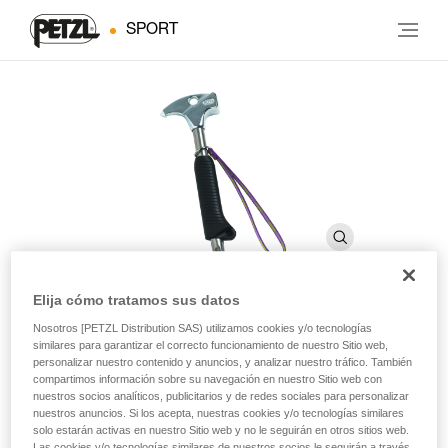
SPORT
Elija cómo tratamos sus datos
Nosotros [PETZL Distribution SAS) utilizamos cookies y/o tecnologías
TAM TAM
similares para garantizar el correcto funcionamiento de nuestro Sitio web,
personalizar nuestro contenido y anuncios, y analizar nuestro tráfico. También
compartimos información sobre su navegación en nuestro Sitio web con
Martillo para espeleología
nuestros socios analíticos, publicitarios y de redes sociales para personalizar
nuestros anuncios. Si los acepta, nuestras cookies y/o tecnologías similares
solo estarán activas en nuestro Sitio web y no le seguirán en otros sitios web.
Para la colocación manual de anclajes con burilador.
Las cookies y/o tecnologías similares de nuestros socios le seguirán a través