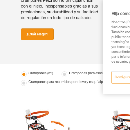
crampones Petzl son tu principial unión
con el hielo. Indispensables gracias a sus
prestaciones, su durabilidad y su facilidad
Elija cóm
de regulación en todo tipo de calzado.
Nosotros [PE
funcionamien
También com
¿Cuál elegir?
publicitario
tecnologías 
y/o tecnolog
consentimie
parte inferi
de usuario, 
Crampones (35)
Crampones para escalada en hielo y dry 
Configur
Crampones para recorridos por nieve y esquí alpinismo (3)