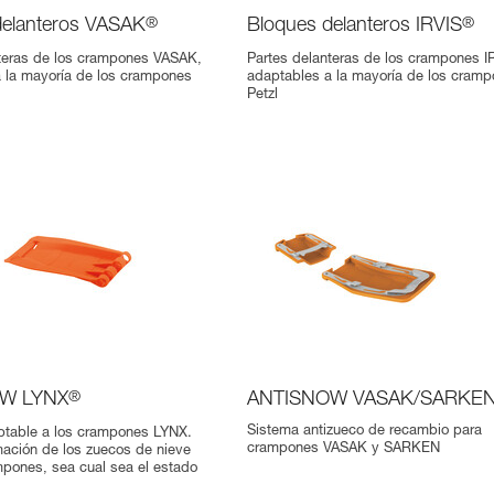
delanteros VASAK
®
Bloques delanteros IRVIS
®
nteras de los crampones VASAK,
Partes delanteras de los crampones I
 la mayoría de los crampones
adaptables a la mayoría de los cram
Petzl
W LYNX
®
ANTISNOW VASAK/SARKE
Sistema antizueco de recambio para
ptable a los crampones LYNX.
crampones VASAK y SARKEN
rmación de los zuecos de nieve
mpones, sea cual sea el estado