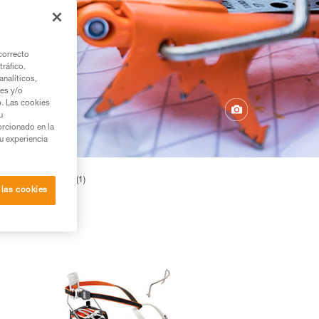
correcto
tráfico.
nalíticos,
ies y/o
b. Las cookies
u
orcionado en la
su experiencia
 alpinismo clásico (1)
 las cookies