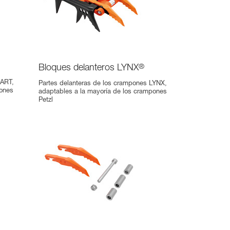
Bloques delanteros LYNX
®
DART,
Partes delanteras de los crampones LYNX,
pones
adaptables a la mayoría de los crampones
Petzl