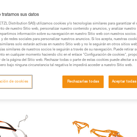
o tratamos sus datos
TZL Distribution SAS) utilizamos cookies y/o tecnologías similares para garantizar el 
to de nuestro Sitio web, personalizar nuestro contenido y anuncios, y analizar nuestro 
partimos información sobre su navegación en nuestro Sitio web con nuestros socios a
s y de redes sociales para personalizar nuestros anuncios. Si los acepta, nuestras cook
similares solo estarán activas en nuestro Sitio web y no le seguirán en otros sitios we
ías similares de nuestros socios le seguirán a través de su navegación. Puede retirar s
nto en cualquier momento haciendo clic en el enlace "Configuración de cookies", prop
or de la página del Sitio web. Rechazar todas o parte de estas cookies puede afectar a 
pero bajo ninguna circunstancia tal negativa le impedirá acceder a nuestro Sitio web.
tooling (3)
Crampones para alpinismo técnico (1)
Crampones para
ación de cookies
Rechazarlas todas
Aceptar todas
Accesorios crampones (27)