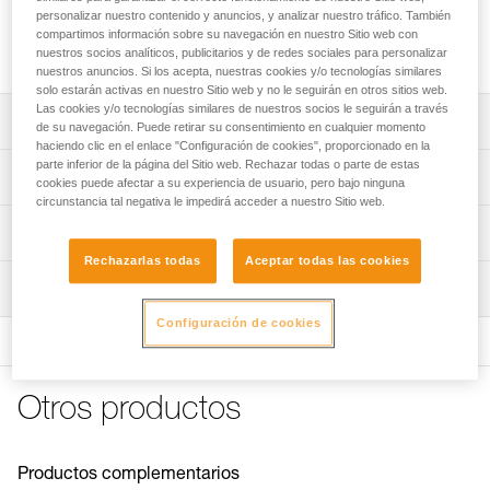
Partes delanteras de los crampones SARKEN para
personalizar nuestro contenido y anuncios, y analizar nuestro tráfico. También
reemplazar los bloques delanteros o para transformar los
compartimos información sobre su navegación en nuestro Sitio web con
crampones IRVIS, VASAK o LYNX (U034AA00).
nuestros socios analíticos, publicitarios y de redes sociales para personalizar
nuestros anuncios. Si los acepta, nuestras cookies y/o tecnologías similares
solo estarán activas en nuestro Sitio web y no le seguirán en otros sitios web.
Las cookies y/o tecnologías similares de nuestros socios le seguirán a través
Descripción
de su navegación. Puede retirar su consentimiento en cualquier momento
haciendo clic en el enlace "Configuración de cookies", proporcionado en la
parte inferior de la página del Sitio web. Rechazar todas o parte de estas
Compatibles con los crampones SARKEN para
Características técnicas
cookies puede afectar a su experiencia de usuario, pero bajo ninguna
reemplazar los bloques delanteros.
circunstancia tal negativa le impedirá acceder a nuestro Sitio web.
Compatibles con los crampones IRVIS, VASAK y LYNX
Peso: 405 g
Información técnica
(U034AA00).
Certificaciones: CE, UIAA
Rechazarlas todas
Aceptar todas las cookies
Ficha técnica
Puntas frontales en forma de T que permiten una buena
Inspección
Características por referencia
Descargar el pdf technical-notice-CRAMPONS-2
penetración en hielo duro y un buen confort en terreno
Descargar el pdf CRAMPON - ACCESSORY
mixto, a la vez que ofrecen una buena estabilidad en
Configuración de cookies
Procedimiento de revisión del EPI
Referencia : T10A AV
COMPATIBILITY
nieve.
Descargar el pdf verif-EPI-crampons-procedure-ES
Garantía : 3 Años
Consejos para el mantenimiento de tus equipos
El producto se sirve por pares, con ANTISNOW.
Descargar el pdf verif-EPI-crampons-procedure-FR
Pack : 1
Descargar el pdf Maintenance tips
Otros productos
Ficha de seguimiento del EPI
Descargar el pdf Maintenance tips
Descargar el pdf verif-EPI-crampons-suivi-FR
FAQ
Descargar el pdf verif-EPI-crampons-suivi-ES
FAQ
Productos complementarios