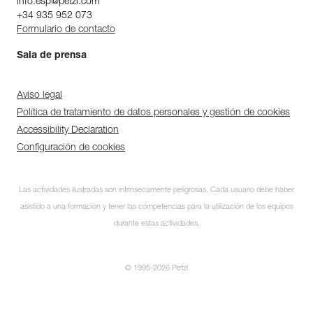
info.esp@petzl.com
+34 935 952 073
Formulario de contacto
Sala de prensa
Aviso legal
Política de tratamiento de datos personales y gestión de cookies
Accessibility Declaration
Configuración de cookies
Las actividades ilustradas son intrínsecamente peligrosas. Cada usuario debe haber
asistido a una formación y tener las competencias para la utilización de los equipos
durante estas actividades.
© 1995-2026 Petzl