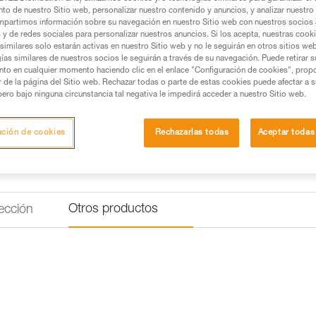
Partes delanteras de los cram
to de nuestro Sitio web, personalizar nuestro contenido y anuncios, y analizar nuestro 
para transformar los crampon
partimos información sobre su navegación en nuestro Sitio web con nuestros socios a
s y de redes sociales para personalizar nuestros anuncios. Si los acepta, nuestras cook
similares solo estarán activas en nuestro Sitio web y no le seguirán en otros sitios we
Buscar un punto de venta
ías similares de nuestros socios le seguirán a través de su navegación. Puede retirar s
nto en cualquier momento haciendo clic en el enlace "Configuración de cookies", prop
or de la página del Sitio web. Rechazar todas o parte de estas cookies puede afectar a 
pero bajo ninguna circunstancia tal negativa le impedirá acceder a nuestro Sitio web.
ación de cookies
Rechazarlas todas
Aceptar todas
Otros productos
ección