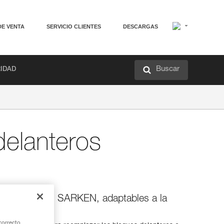
DE VENTA
SERVICIO CLIENTES
DESCARGAS
Buscar
RIDAD
delanteros
los crampones SARKEN, adaptables a la
nes Petzl
correcto