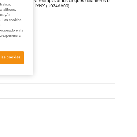
pones SARKEN para reemplazar los bloques delanteros o
tráfico.
es IRVIS, VASAK o LYNX (U034AA00).
nalíticos,
ies y/o
b. Las cookies
u
orcionado en la
su experiencia
 las cookies