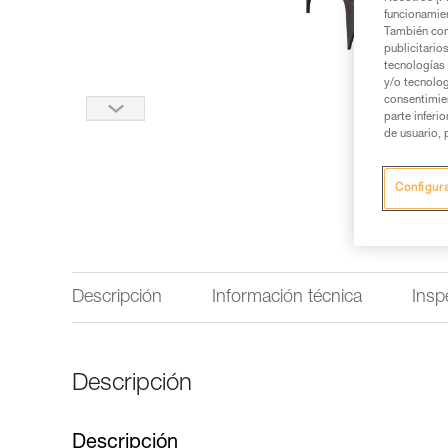
funcionamien
También com
publicitario
tecnologías 
y/o tecnolog
consentimie
parte inferi
de usuario, 
Configur
Descripción
Información técnica
Insp
Descripción
Descripción