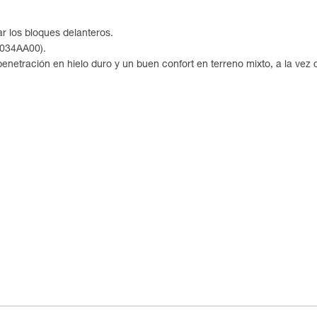
 los bloques delanteros.
U034AA00).
netración en hielo duro y un buen confort en terreno mixto, a la vez 