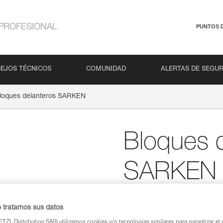
PROFESIONAL
PUNTOS 
EJOS TÉCNICOS
COMUNIDAD
ALERTAS DE SEGU
loques delanteros SARKEN
Bloques 
SARKEN
Partes delanteras de 
mayoría de los crampo
o tratamos sus datos
TZL Distribution SAS) utilizamos cookies y/o tecnologías similares para garantizar el 