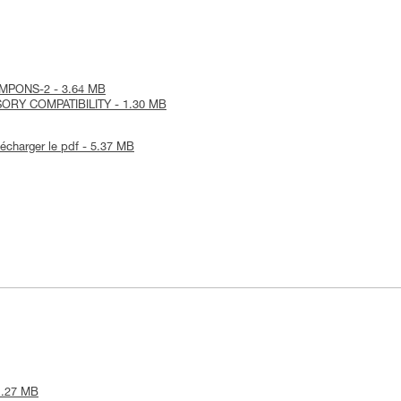
CRAMPONS-2 - 3.64 MB
SORY COMPATIBILITY - 1.30 MB
lécharger le pdf - 5.37 MB
 1.27 MB