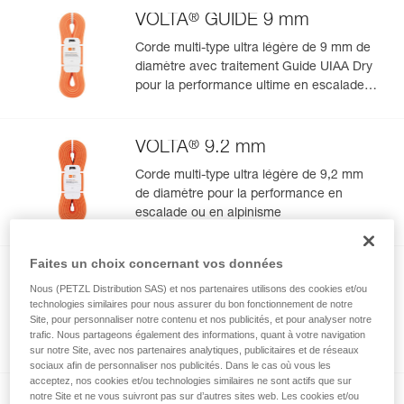
®
VOLTA
GUIDE 9 mm
Corde multi-type ultra légère de 9 mm de
diamètre avec traitement Guide UIAA Dry
pour la performance ultime en escalade
ou alpinisme
®
VOLTA
9.2 mm
Corde multi-type ultra légère de 9,2 mm
de diamètre pour la performance en
escalade ou en alpinisme
Faites un choix concernant vos données
®
ARIAL
9.5 mm
Nous (PETZL Distribution SAS) et nos partenaires utilisons des cookies et/ou
Corde à simple légère et durable de 9,5
technologies similaires pour nous assurer du bon fonctionnement de notre
Site, pour personnaliser notre contenu et nos publicités, et pour analyser notre
mm de diamètre avec traitement Duratec
trafic. Nous partageons également des informations, quant à votre navigation
Dry pour l'escalade et l'alpinisme
sur notre Site, avec nos partenaires analytiques, publicitaires et de réseaux
sociaux afin de personnaliser nos publicités. Dans le cas où vous les
acceptez, nos cookies et/ou technologies similaires ne sont actifs que sur
notre Site et ne vous suivront pas sur d’autres sites web. Les cookies et/ou
®
CONTACT
9.8 mm