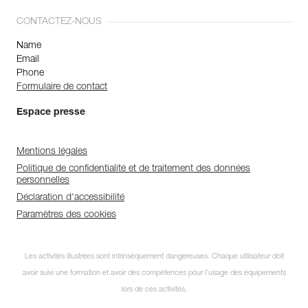
CONTACTEZ-NOUS
Name
Email
Phone
Formulaire de contact
Espace presse
Mentions légales
Politique de confidentialité et de traitement des données
personnelles
Déclaration d'accessibilité
Paramètres des cookies
Les activités illustrées sont intrinsèquement dangereuses. Chaque utilisateur doit
avoir suivi une formation et avoir des compétences pour l’usage des équipements
lors de ces activités.