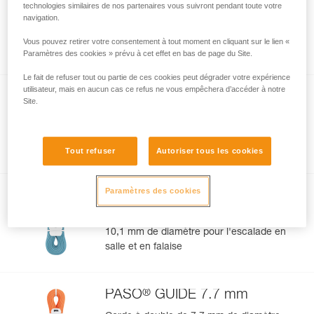
technologies similaires de nos partenaires vous suivront pendant toute votre
navigation.
Corde à simple légère de 9,8 mm de
diamètre pour l'escalade en salle et en
Vous pouvez retirer votre consentement à tout moment en cliquant sur le lien «
falaise
Paramètres des cookies » prévu à cet effet en bas de page du Site.
Le fait de refuser tout ou partie de ces cookies peut dégrader votre expérience
utilisateur, mais en aucun cas ce refus ne vous empêchera d’accéder à notre
Site.
®
CONTACT
WALL 9.8 mm
Corde à simple légère de 9,8 mm de
diamètre pour l'escalade en salle
Tout refuser
Autoriser tous les cookies
Paramètres des cookies
®
MAMBO
10.1 mm
Corde à simple à bonne préhension de
10,1 mm de diamètre pour l'escalade en
salle et en falaise
®
PASO
GUIDE 7.7 mm