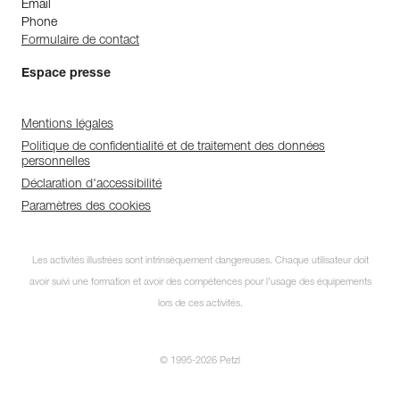
Email
Phone
Formulaire de contact
Espace presse
Mentions légales
Politique de confidentialité et de traitement des données
personnelles
Déclaration d'accessibilité
Paramètres des cookies
Les activités illustrées sont intrinsèquement dangereuses. Chaque utilisateur doit
avoir suivi une formation et avoir des compétences pour l’usage des équipements
lors de ces activités.
© 1995-2026 Petzl