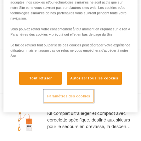
mousqueton Sm'D
acceptez, nos cookies et/ou technologies similaires ne sont actifs que sur
notre Site et ne vous suivront pas sur d’autres sites web. Les cookies et/ou
technologies similaires de nos partenaires vous suivront pendant toute votre
KIT VIA FERRATA EASHOOK
navigation.
Kit de via ferrata composé d’une longe
Vous pouvez retirer votre consentement à tout moment en cliquant sur le lien «
SCORPIO EASHOOK, d'un harnais
Paramètres des cookies » prévu à cet effet en bas de page du Site.
CORAX et d'un casque BOREO
Le fait de refuser tout ou partie de ces cookies peut dégrader votre expérience
utilisateur, mais en aucun cas ce refus ne vous empêchera d’accéder à notre
Site.
KIT VIA FERRATA VERTIGO
Kit de via ferrata composé d’une longe
SCORPIO VERTIGO, d'un harnais
Tout refuser
Autoriser tous les cookies
CORAX et d'un casque BOREO
Paramètres des cookies
RAD SYSTEM
Kit complet ultra léger et compact avec
cordelette spécifique, destiné aux skieurs
pour le secours en crevasse, la descente
en rappel et l'encordement sur glacier
pour s'échapper d'une zone crevassée