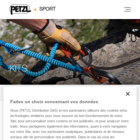
SPORT
KITS
Tous les produits
5
Filtrer
Faites un choix concernant vos données
KIT CORAX GRIGRI Sm'D
Nous (PETZL Distribution SAS) et nos partenaires utilisons des cookies et/ou
technologies similaires pour nous assurer du bon fonctionnement de notre
Kit d’escalade comprenant un harnais
Site, pour personnaliser notre contenu et nos publicités, et pour analyser notre
trafic. Nous partageons également des informations, quant à votre navigation
CORAX, un système d’assurage avec
sur notre Site, avec nos partenaires analytiques, publicitaires et de réseaux
blocage assisté GRIGRI et un
sociaux afin de personnaliser nos publicités. Dans le cas où vous les