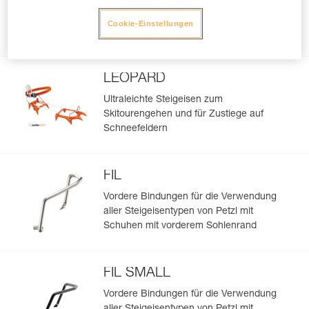
Hybrid-Steigeisen für Skitouren und
Cookie-Einstellungen
Zustiege in vergletschertem Gelände
LEOPARD
Ultraleichte Steigeisen zum
Skitourengehen und für Zustiege auf
Schneefeldern
FIL
Vordere Bindungen für die Verwendung
aller Steigeisentypen von Petzl mit
Schuhen mit vorderem Sohlenrand
FIL SMALL
Vordere Bindungen für die Verwendung