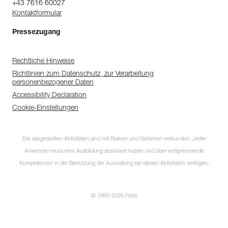
+43 7616 60027
Kontaktformular
Pressezugang
Rechtliche Hinweise
Richtlinien zum Datenschutz, zur Verarbeitung
personenbezogener Daten
Accessibility Declaration
Cookie-Einstellungen
Die dargestellten Aktivitäten sind mit Risiken und Gefahren verbunden. Jeder
Anwender muss eine Ausbildung absolviert haben und über entsprechende
Kompetenzen in der Benutzung der Ausrüstung bei diesen Aktivitäten verfügen.
© 1995-2026 Petzl