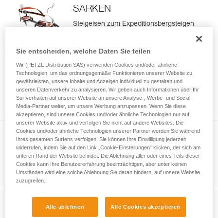
SARKEN
Steigeisen zum Expeditionsbergsteigen
Sie entscheiden, welche Daten Sie teilen
Wir (PETZL Distribution SAS) verwenden Cookies und/oder ähnliche
Technologien, um das ordnungsgemäße Funktionieren unserer Website zu
®
VASAK
gewährleisten, unsere Inhalte und Anzeigen individuell zu gestalten und
unseren Datenverkehr zu analysieren. Wir geben auch Informationen über Ihr
Steigeisen zum klassischen Bergsteigen
Surfverhalten auf unserer Website an unsere Analyse-, Werbe- und Social-
Media-Partner weiter, um unsere Werbung anzupassen. Wenn Sie diese
akzeptieren, sind unsere Cookies und/oder ähnliche Technologien nur auf
unserer Website aktiv und verfolgen Sie nicht auf andere Websites. Die
Cookies und/oder ähnliche Technologien unserer Partner werden Sie während
Ihres gesamten Surfens verfolgen. Sie können Ihre Einwilligung jederzeit
®
IRVIS
widerrufen, indem Sie auf den Link „Cookie-Einstellungen“ klicken, der sich am
unteren Rand der Website befindet. Die Ablehnung aller oder eines Teils dieser
Steigeisen für Gletschertouren,
Cookies kann Ihre Benutzererfahrung beeinträchtigen, aber unter keinen
klassisches Bergsteigen und Skitouren
Umständen wird eine solche Ablehnung Sie daran hindern, auf unsere Website
zuzugreifen.
Alle ablehnen
Alle Cookies akzeptieren
®
IRVIS
HYBRID