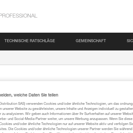
PROFESSIONAL
TECHNISCHE RATSCHLÄGE
GEMEINSCHAFT
SI
ngen
heiden, welche Daten Sie teilen
Distribution SAS) verwenden Cookies und/oder ähnliche Technologien, um das ordnu
n unserer Website zu gewährleisten, unsere Inhalte und Anzeigen individuell zu gestalte
cherheitsinformation
 zu analysieren. Wir geben auch Informationen über Ihr Surfverhalten auf unserer Websi
erbe- und Social-Media-Partner weiter, um unsere Werbung anzupassen. Wenn Sie diese 
Cookies und/oder ähnliche Technologien nur auf unserer Website aktiv und verfolgen Sie
ites. Die Cookies und/oder ähnliche Technologien unserer Partner werden Sie während 