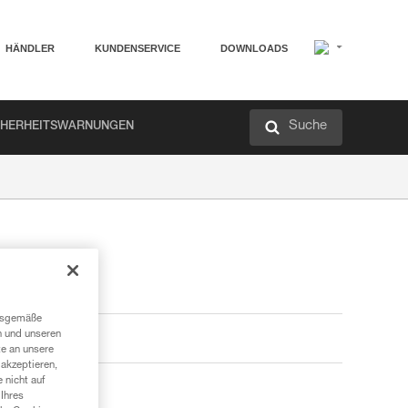
HÄNDLER
KUNDENSERVICE
DOWNLOADS
Suche
CHERHEITSWARNUNGEN
ngsgemäße
n und unseren
te an unsere
akzeptieren,
 nicht auf
Ihres