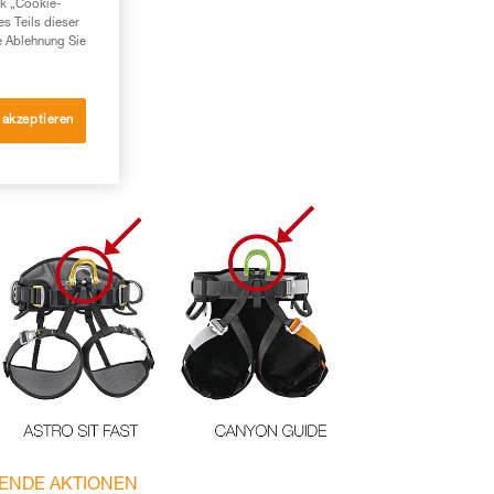
nk „Cookie-
es Teils dieser
e Ablehnung Sie
 akzeptieren
ENDE AKTIONEN