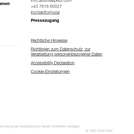
info.austria@petzl.com
ehmen
+43 7616 60027
Kontaktformular
Pressezugang
Rechtliche Hinweise
Richtlinien zum Datenschutz, zur
Verarbeitung personenbezogener Daten
Accessibility Declaration
Cookie-Einstellungen
utzung der Ausrüstung bei diesen Aktivitäten verfügen.
© 1995-2026 Petzl