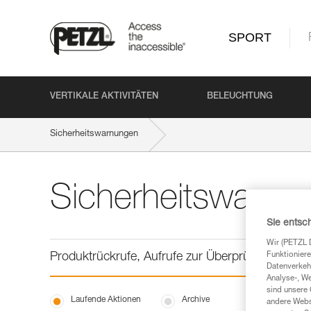
SPORT
VERTIKALE AKTIVITÄTEN
BELEUCHTUNG
Sicherheitswarnungen
Sicherheitswarnu
Sie entsc
Wir (PETZL 
Funktioniere
Produktrückrufe, Aufrufe zur Überprüfung und Si
Datenverkehr
Analyse-, W
sind unsere 
Laufende Aktionen
Archive
andere Webs