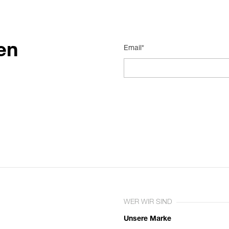
en
Email*
WER WIR SIND
Unsere Marke