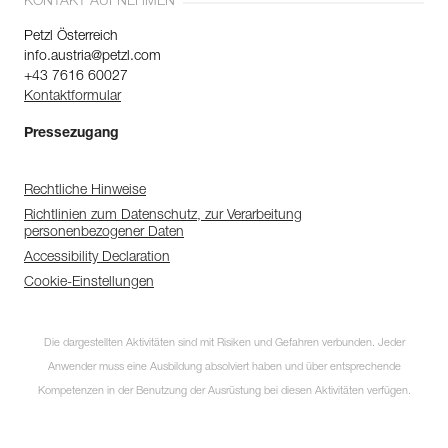
KONTAKT AUFNEHMEN
Petzl Österreich
info.austria@petzl.com
+43 7616 60027
Kontaktformular
Pressezugang
Rechtliche Hinweise
Richtlinien zum Datenschutz, zur Verarbeitung
personenbezogener Daten
Accessibility Declaration
Cookie-Einstellungen
Die dargestellten Aktivitäten sind mit Risiken und Gefahren verbunden. Jeder
Anwender muss eine Ausbildung absolviert haben und über entsprechende
Kompetenzen in der Benutzung der Ausrüstung bei diesen Aktivitäten verfügen.