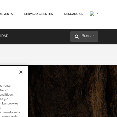
DE VENTA
SERVICIO CLIENTES
DESCARGAS
Buscar
RIDAD
correcto
tráfico.
nalíticos,
ies y/o
b. Las cookies
u
orcionado en la