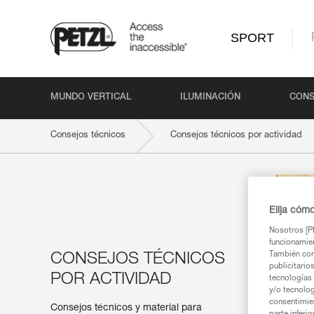
SPORT
MUNDO VERTICAL
ILUMINACIÓN
CONS
Consejos técnicos
Consejos técnicos por actividad
Elija cóm
Nosotros [PE
funcionamien
También com
CONSEJOS TÉCNICOS
publicitario
POR ACTIVIDAD
tecnologías 
y/o tecnolog
consentimie
Consejos técnicos y material para