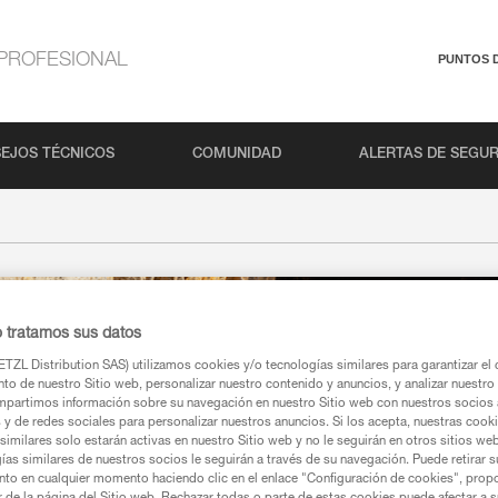
PROFESIONAL
PUNTOS 
EJOS TÉCNICOS
COMUNIDAD
ALERTAS DE SEGU
o tratamos sus datos
TZL Distribution SAS) utilizamos cookies y/o tecnologías similares para garantizar el 
to de nuestro Sitio web, personalizar nuestro contenido y anuncios, y analizar nuestro 
partimos información sobre su navegación en nuestro Sitio web con nuestros socios a
s y de redes sociales para personalizar nuestros anuncios. Si los acepta, nuestras cook
similares solo estarán activas en nuestro Sitio web y no le seguirán en otros sitios we
ías similares de nuestros socios le seguirán a través de su navegación. Puede retirar s
nto en cualquier momento haciendo clic en el enlace "Configuración de cookies", prop