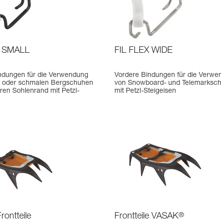
X SMALL
FIL FLEX WIDE
ndungen für die Verwendung
Vordere Bindungen für die Verw
n oder schmalen Bergschuhen
von Snowboard- und Telemarksc
ren Sohlenrand mit Petzl-
mit Petzl-Steigeisen
rontteile
Frontteile VASAK
®