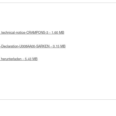
: technical-notice-CRAMPONS-3 - 1.60 MB
E-Declaration-U008AA00-SARKEN - 0.15 MB
herunterladen - 5.43 MB