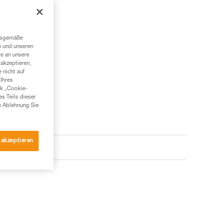
em Sohlenrand.
ngsgemäße
n und unseren
te an unsere
akzeptieren,
 nicht auf
Ihres
nk „Cookie-
es Teils dieser
e Ablehnung Sie
 akzeptieren
e