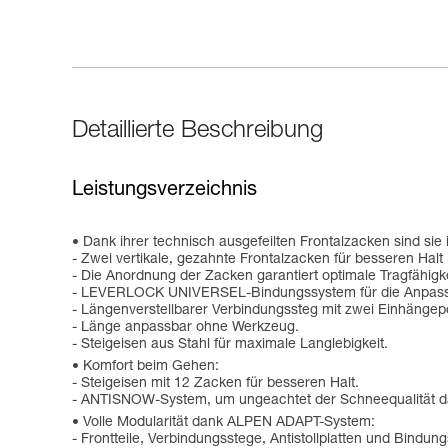
Detaillierte Beschreibung
Leistungsverzeichnis
Dank ihrer technisch ausgefeilten Frontalzacken sind sie
- Zwei vertikale, gezahnte Frontalzacken für besseren Halt
- Die Anordnung der Zacken garantiert optimale Tragfähig
- LEVERLOCK UNIVERSEL-Bindungssystem für die Anpassu
- Längenverstellbarer Verbindungssteg mit zwei Einhängepo
- Länge anpassbar ohne Werkzeug.
- Steigeisen aus Stahl für maximale Langlebigkeit.
Komfort beim Gehen:
- Steigeisen mit 12 Zacken für besseren Halt.
- ANTISNOW-System, um ungeachtet der Schneequalität das
Volle Modularität dank ALPEN ADAPT-System:
- Frontteile, Verbindungsstege, Antistollplatten und Bin