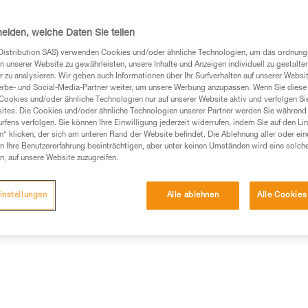
an alle Bergschuhe mit hinter
heiden, welche Daten Sie teilen
Einen Händler finden
Distribution SAS) verwenden Cookies und/oder ähnliche Technologien, um das ordnu
n unserer Website zu gewährleisten, unsere Inhalte und Anzeigen individuell zu gestalte
 zu analysieren. Wir geben auch Informationen über Ihr Surfverhalten auf unserer Websi
erbe- und Social-Media-Partner weiter, um unsere Werbung anzupassen. Wenn Sie diese 
Cookies und/oder ähnliche Technologien nur auf unserer Website aktiv und verfolgen Sie
ites. Die Cookies und/oder ähnliche Technologien unserer Partner werden Sie während 
fens verfolgen. Sie können Ihre Einwilligung jederzeit widerrufen, indem Sie auf den Li
n“ klicken, der sich am unteren Rand der Website befindet. Die Ablehnung aller oder ein
 Ihre Benutzererfahrung beeinträchtigen, aber unter keinen Umständen wird eine solch
n, auf unsere Website zuzugreifen.
instellungen
Alle ablehnen
Alle Cookies
Weitere Produkt
ische Informationen
Wartung