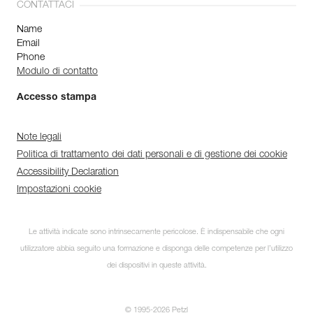
CONTATTACI
Name
Email
Phone
Modulo di contatto
Accesso stampa
Note legali
Politica di trattamento dei dati personali e di gestione dei cookie
Accessibility Declaration
Impostazioni cookie
Le attività indicate sono intrinsecamente pericolose. È indispensabile che ogni
utilizzatore abbia seguito una formazione e disponga delle competenze per l’utilizzo
dei dispositivi in queste attività.
© 1995-2026 Petzl