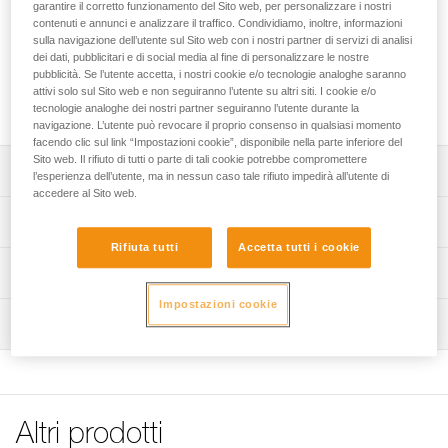
trasportare i chiodi da ghiaccio. Dispone di otto scomparti
garantire il corretto funzionamento del Sito web, per personalizzare i nostri
contenuti e annunci e analizzare il traffico. Condividiamo, inoltre, informazioni
per un set completo fino a dodici chiodi e di una custodia in
sulla navigazione dell’utente sul Sito web con i nostri partner di servizi di analisi
rete per gli accessori (lima, lama di ricambio...). Grazie
dei dati, pubblicitari e di social media al fine di personalizzare le nostre
all’apertura per piegatura, l’accesso al materiale è
pubblicità. Se l’utente accetta, i nostri cookie e/o tecnologie analoghe saranno
semplificato. Pratica, la custodia può essere sospesa per
attivi solo sul Sito web e non seguiranno l’utente su altri siti. I cookie e/o
lasciare asciugare il materiale, senza estrarlo.
tecnologie analoghe dei nostri partner seguiranno l’utente durante la
navigazione. L’utente può revocare il proprio consenso in qualsiasi momento
facendo clic sul link “Impostazioni cookie”, disponibile nella parte inferiore del
Sito web. Il rifiuto di tutti o parte di tali cookie potrebbe compromettere
Descrizione
l’esperienza dell’utente, ma in nessun caso tale rifiuto impedirà all’utente di
accedere al Sito web.
Protezione dei chiodi da ghiaccio durante il trasporto:
Specifiche tecniche
- grande capacità di sistemazione che consente di
Rifiuta tutti
Accetta tutti i cookie
stoccare fino a dodici chiodi,
Peso: 160 g
Informazioni tecniche
- compatibile con chiodi da 9 a 21 cm di lunghezza e fino
Materiali: poliestere e TPU
a 18 mm di diametro,
Impostazioni cookie
FAQ
- placca di posizionamento per trattenere i chiodi,
Ispezione
Dettagli codice
FAQ
- protezione del materiale e dello zaino.
Codice : U010AA00
Organizzazione del materiale:
See all technical content
Garanzia : 3 anni
- stoccaggio di un set completo di chiodi da ghiaccio,
Confezione : 1
- custodia in rete per gli accessori: lima, lame di
ricambio...,
Altri prodotti
- piegatura a portafoglio per accedere facilmente al