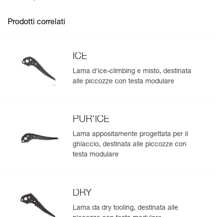
materiale,
- custodia compatta per un facile inserimento nello zaino e
Prodotti correlati
un ingombro ridotto,
- leggera, soltanto 160 g.
Asciugatura efficace:
ICE
- costruzione in rete che consente di aerare il materiale,
- custodia che può essere sospesa per un’asciugatura
Lama d'ice-climbing e misto, destinata
efficace e pratica, senza estrarre il materiale.
alle piccozze con testa modulare
PUR'ICE
Lama appositamente progettata per il
ghiaccio, destinata alle piccozze con
testa modulare
DRY
Lama da dry tooling, destinata alle