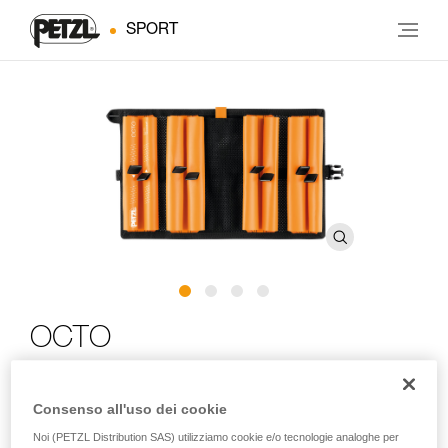
SPORT
OCTO
Custodia protettiva e da trasporto per chiodi da ghiaccio
Consenso all'uso dei cookie
La custodia OCTO è progettata per sistemare, proteggere e
Noi (PETZL Distribution SAS) utilizziamo cookie e/o tecnologie analoghe per