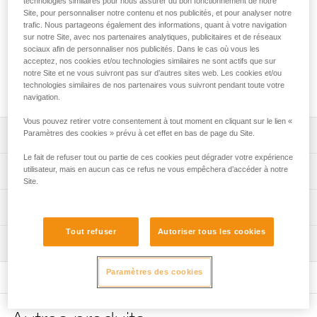
technologies similaires pour nous assurer du bon fonctionnement de notre
La pochette OCTO est conçue pour ranger, protéger et
Site, pour personnaliser notre contenu et nos publicités, et pour analyser notre
transporter les broches à glace. Elle dispose de huit
trafic. Nous partageons également des informations, quant à votre navigation
compartiments pour un set complet jusqu'à douze broches
sur notre Site, avec nos partenaires analytiques, publicitaires et de réseaux
et d'une poche en filet pour les accessoires (lime, lame de
sociaux afin de personnaliser nos publicités. Dans le cas où vous les
rechange...). Grâce à son ouverture par pliage, l'accès au
acceptez, nos cookies et/ou technologies similaires ne sont actifs que sur
notre Site et ne vous suivront pas sur d’autres sites web. Les cookies et/ou
matériel est simplifié. Pratique, la pochette peut être
technologies similaires de nos partenaires vous suivront pendant toute votre
suspendue pour laisser sécher le matériel, sans le sortir.
navigation.
Vous pouvez retirer votre consentement à tout moment en cliquant sur le lien «
Paramètres des cookies » prévu à cet effet en bas de page du Site.
Descriptif
Le fait de refuser tout ou partie de ces cookies peut dégrader votre expérience
Protection des broches à glace pendant le transport :
utilisateur, mais en aucun cas ce refus ne vous empêchera d’accéder à notre
Spécifications techniques
- grande capacité de rangement permettant de stocker
Site.
jusqu'à douze broches,
Poids: 160 g
Informations techniques
- compatible avec des broches de 9 à 21 cm de longueur
Matière(s): polyester et TPU
et jusqu'à 18 mm de diamètre,
FAQ
Tout refuser
Autoriser tous les cookies
- patte de maintien pour retenir les broches,
Inspection
Spécifications référence(s)
FAQ
- protection du matériel et du sac à dos.
Référence : U010AA00
Organisation du matériel :
Paramètres des cookies
Voir tous les contenus techniques
Garantie : 3 ans
- stockage d'un set complet de broches à glace,
Conditionnement : 1
- poche en filet pour les accessoires : lime, lames de
rechange...,