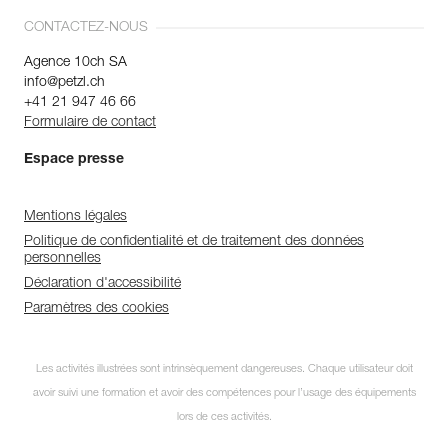
CONTACTEZ-NOUS
Agence 10ch SA
info@petzl.ch
+41 21 947 46 66
Formulaire de contact
Espace presse
Mentions légales
Politique de confidentialité et de traitement des données
personnelles
Déclaration d'accessibilité
Paramètres des cookies
Les activités illustrées sont intrinsèquement dangereuses. Chaque utilisateur doit
avoir suivi une formation et avoir des compétences pour l’usage des équipements
lors de ces activités.