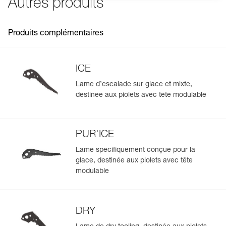
Autres produits
- pliage portefeuille pour accéder facilement au matériel,
- pochette compacte pour s’insérer facilement dans le sac
à dos et limiter l'encombrement,
Produits complémentaires
- légère, seulement 160 g.
Séchage efficace :
- construction en filet permettant d'aérer le matériel,
ICE
- pochette pouvant être suspendue pour un séchage
efficace et pratique, sans sortir le matériel.
Lame d’escalade sur glace et mixte,
destinée aux piolets avec tête modulable
PUR'ICE
Lame spécifiquement conçue pour la
glace, destinée aux piolets avec tête
modulable
DRY