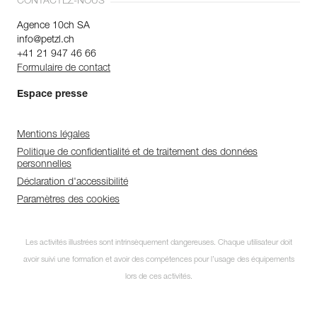
CONTACTEZ-NOUS
Agence 10ch SA
info@petzl.ch
+41 21 947 46 66
Formulaire de contact
Espace presse
Mentions légales
Politique de confidentialité et de traitement des données
personnelles
Déclaration d'accessibilité
Paramètres des cookies
Les activités illustrées sont intrinsèquement dangereuses. Chaque utilisateur doit
avoir suivi une formation et avoir des compétences pour l’usage des équipements
lors de ces activités.