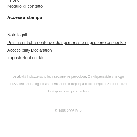
Phone
Modulo di contatto
Accesso stampa
Note legali
Politica di trattamento dei dati personali e di gestione dei cookie
Accessibility Declaration
Impostazioni cookie
Le attività indicate sono intrinsecamente pericolose. È indispensabile che ogni
utilizzatore abbia seguito una formazione e disponga delle competenze per l’utilizzo
dei dispositivi in queste attività.
© 1995-2026 Petzl