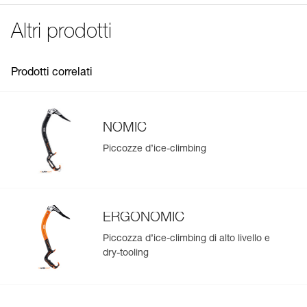
See all technical content
Codice : U022BA00
Altri prodotti
Peso : 140 g
Garanzia : 3 anni
Confezione : 1
Prodotti correlati
NOMIC
Piccozze d’ice-climbing
ERGONOMIC
Piccozza d’ice-climbing di alto livello e
dry-tooling