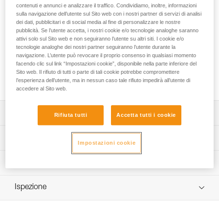
Progettata per le piccozze NOMIC e ERGONOMIC, la lama
contenuti e annunci e analizzare il traffico. Condividiamo, inoltre, informazioni
PUR'DRY è esclusivamente destinata alla pratica del dry
sulla navigazione dell’utente sul Sito web con i nostri partner di servizi di analisi
tooling. Lo spessore della lama, 4 mm su tutta la lunghezza,
dei dati, pubblicitari e di social media al fine di personalizzare le nostre
pubblicità. Se l’utente accetta, i nostri cookie e/o tecnologie analoghe saranno
garantisce una grande robustezza in torsione. La geometria
attivi solo sul Sito web e non seguiranno l’utente su altri siti. I cookie e/o
dei denti, sulla parte inferiore, garantisce agganci efficaci e
tecnologie analoghe dei nostri partner seguiranno l’utente durante la
migliora la stabilità della piccozza nei cambi di mano.
navigazione. L’utente può revocare il proprio consenso in qualsiasi momento
Dispone anche di denti di aggancio sulla parte superiore per
facendo clic sul link “Impostazioni cookie”, disponibile nella parte inferiore del
l’utilizzo in posizione rovesciata o per incastrare la lama nelle
Sito web. Il rifiuto di tutti o parte di tali cookie potrebbe compromettere
fessure.
l’esperienza dell’utente, ma in nessun caso tale rifiuto impedirà all’utente di
accedere al Sito web.
Descrizione
Rifiuta tutti
Accetta tutti i cookie
Esclusivamente progettata per la pratica del dry tooling:
Specifiche tecniche
Impostazioni cookie
- spessore di 4 mm su tutta la lunghezza per migliorare la
rigidità e la resistenza in torsione,
Tipo di lama: 2
Informazioni tecniche
- progettata per ottimizzare l’efficacia degli agganci e la
Materiali: acciaio
stabilità della piccozza nei cambi di mano,
Libretto d'uso
- denti di aggancio sulla parte superiore per le posizioni
Certificazione(i): CE, UIAA
Ispezione
Scarica il pdf technical-notice-ice-axes-accessories-1
rovesciate e gli incastri di lama,
Compatibile con le piccozze NOMIC e ERGONOMIC
FAQ
Compatibile con le piccozze NOMIC e ERGONOMIC.
FAQ
Dettagli codice