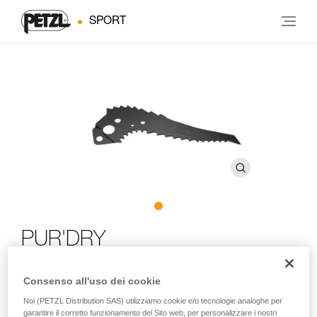
SPORT
PUR'DRY
Lama esclusivamente progettata per il dry tooling,
Consenso all'uso dei cookie
destinata alle piccozze NOMIC e ERGONOMIC
Noi (PETZL Distribution SAS) utilizziamo cookie e/o tecnologie analoghe per
garantire il corretto funzionamento del Sito web, per personalizzare i nostri