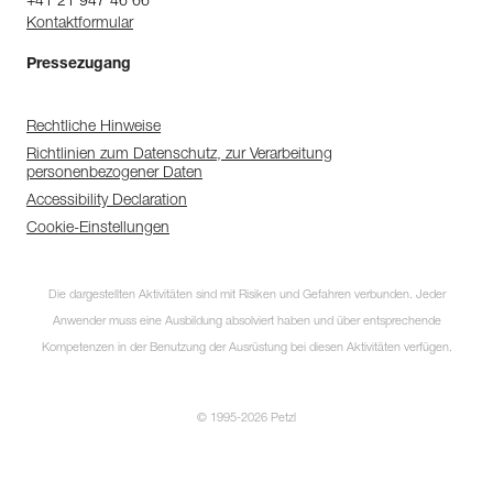
+41 21 947 46 66
Kontaktformular
Pressezugang
Rechtliche Hinweise
Richtlinien zum Datenschutz, zur Verarbeitung
personenbezogener Daten
Accessibility Declaration
Cookie-Einstellungen
Die dargestellten Aktivitäten sind mit Risiken und Gefahren verbunden. Jeder
Anwender muss eine Ausbildung absolviert haben und über entsprechende
Kompetenzen in der Benutzung der Ausrüstung bei diesen Aktivitäten verfügen.
© 1995-2026 Petzl