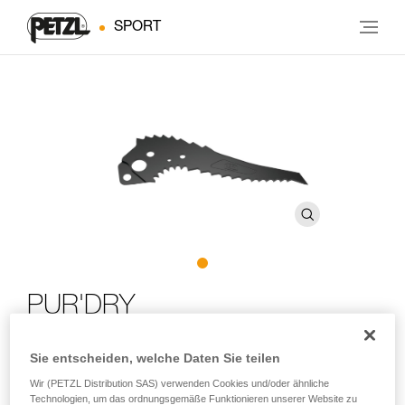
SPORT
PUR'DRY
Speziell zum Drytooling konzipierte Haue für die
Sie entscheiden, welche Daten Sie teilen
Eisgeräte NOMIC und ERGONOMIC
Wir (PETZL Distribution SAS) verwenden Cookies und/oder ähnliche
Technologien, um das ordnungsgemäße Funktionieren unserer Website zu