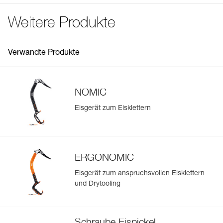
Häufige Fragen
Referenz : U022BA00
Weitere Produkte
See all technical content
Gewicht : 140 g
Garantie : 3 Jahre
Verpackung : 1
Verwandte Produkte
NOMIC
Eisgerät zum Eisklettern
ERGONOMIC
Eisgerät zum anspruchsvollen Eisklettern
und Drytooling