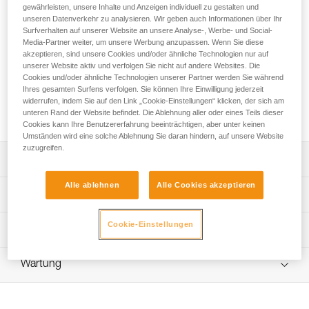
Die für die Eisgeräte NOMIC und ERGONOMIC konzipierte
gewährleisten, unsere Inhalte und Anzeigen individuell zu gestalten und
PUR'DRY-Haue ist ausschließlich zum Drytooling bestimmt.
unseren Datenverkehr zu analysieren. Wir geben auch Informationen über Ihr
Surfverhalten auf unserer Website an unsere Analyse-, Werbe- und Social-
Die Stärke der Haue (4 mm über die gesamte Länge)
Media-Partner weiter, um unsere Werbung anzupassen. Wenn Sie diese
gewährleistet eine hohe Torsionsfestigkeit. Das Design der
akzeptieren, sind unsere Cookies und/oder ähnliche Technologien nur auf
Zähne im unteren Bereich sorgt für effizienten Halt auf
unserer Website aktiv und verfolgen Sie nicht auf andere Websites. Die
kleinen Kanten und stabilen Halt des Eisgeräts beim
Cookies und/oder ähnliche Technologien unserer Partner werden Sie während
Handwechsel. Die Zähne an der Oberseite sind für
Ihres gesamten Surfens verfolgen. Sie können Ihre Einwilligung jederzeit
umgekehrte Positionen und zum Blockieren der Haue in
widerrufen, indem Sie auf den Link „Cookie-Einstellungen“ klicken, der sich am
unteren Rand der Website befindet. Die Ablehnung aller oder eines Teils dieser
Rissen vorgesehen.
Cookies kann Ihre Benutzererfahrung beeinträchtigen, aber unter keinen
Umständen wird eine solche Ablehnung Sie daran hindern, auf unsere Website
zuzugreifen.
Leistungsverzeichnis
Alle ablehnen
Alle Cookies akzeptieren
Speziell zum Drytooling konzipiert:
Technische Spezifikationen
- Stärke von 4 mm über die gesamte Länge zur
Verbesserung der Steifigkeit und Torsionsfestigkeit,
Haue: 2
Cookie-Einstellungen
Technische Informationen
- konzipiert für effizienten Halt an kleinen Kanten und
Material: Stahl
stabilen Halt des Eisgeräts beim Handwechsel,
Gebrauchsanleitung
- Zähne an der Oberseite für umgekehrte Positionen und
Zertifizierung(en): CE, UIAA
Wartung
Das PDF herunterladen technical-notice-ice-axes-
zum Blockieren der Haue.
accessories-1
Kompatibel mit den Eisgeräten NOMIC und ERGONOMIC
Kompatibel mit den Eisgeräten NOMIC und ERGONOMIC.
Häufige Fragen
Zugrundeliegende Spezifikationen