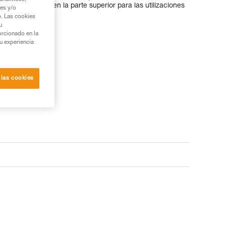
es de gancheo en la parte superior para las utilizaciones
ies y/o
ja en las fisuras.
b. Las cookies
u
orcionado en la
su experiencia
 las cookies