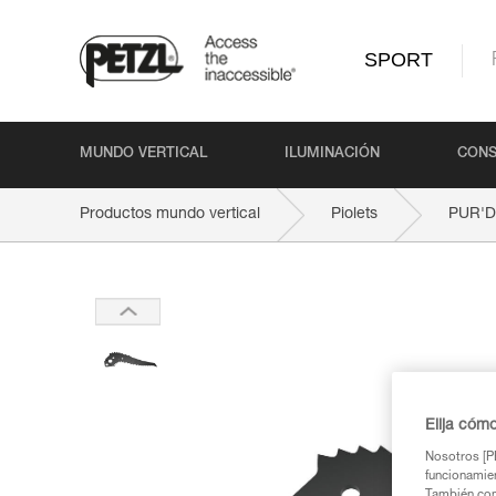
SPORT
MUNDO VERTICAL
ILUMINACIÓN
CONS
Productos mundo vertical
Piolets
PUR'
Elija cóm
Nosotros [PE
funcionamien
También com