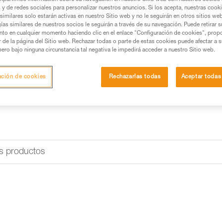
mano. También dispone de dient
s y de redes sociales para personalizar nuestros anuncios. Si los acepta, nuestras cook
invertidas o para bloquear la ho
similares solo estarán activas en nuestro Sitio web y no le seguirán en otros sitios we
ías similares de nuestros socios le seguirán a través de su navegación. Puede retirar s
nto en cualquier momento haciendo clic en el enlace "Configuración de cookies", prop
Buscar un punto de venta
or de la página del Sitio web. Rechazar todas o parte de estas cookies puede afectar a 
pero bajo ninguna circunstancia tal negativa le impedirá acceder a nuestro Sitio web.
ación de cookies
Rechazarlas todas
Aceptar todas
s productos