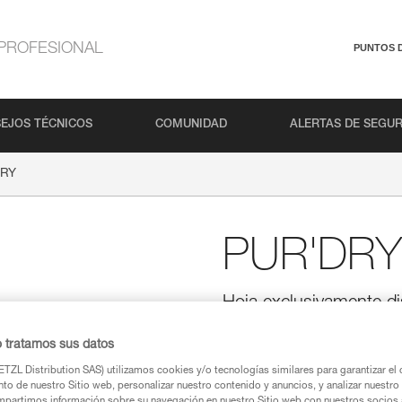
PROFESIONAL
PUNTOS 
EJOS TÉCNICOS
COMUNIDAD
ALERTAS DE SEGU
DRY
PUR'DRY
Hoja exclusivamente di
piolets NOMIC y ER
o tratamos sus datos
Diseñada para los piolets NO
exclusivamente a la práctica del
TZL Distribution SAS) utilizamos cookies y/o tecnologías similares para garantizar el 
ofrece una gran robustez en tors
to de nuestro Sitio web, personalizar nuestro contenido y anuncios, y analizar nuestro 
proporciona gancheos eficaces 
partimos información sobre su navegación en nuestro Sitio web con nuestros socios a