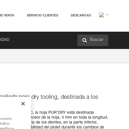
DE VENTA
SERVICIO CLIENTES
DESCARGAS
Buscar
RIDAD
señada para dry tooling, destinada a los
GONOMIC
MIC y ERGONOMIC, la hoja PUR’DRY está destinada
 dry tooling. El grosor de la hoja, 4 mm en toda la longitud,
correcto
ión. La geometría de los dientes, en la parte inferior,
tráfico.
y mejora la estabilidad del piolet durante los cambios de
nalíticos,