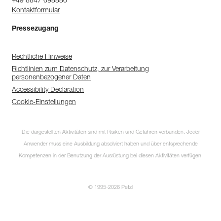
+49 8847 698880
Kontaktformular
Pressezugang
Rechtliche Hinweise
Richtlinien zum Datenschutz, zur Verarbeitung
personenbezogener Daten
Accessibility Declaration
Cookie-Einstellungen
Die dargestellten Aktivitäten sind mit Risiken und Gefahren verbunden. Jeder
Anwender muss eine Ausbildung absolviert haben und über entsprechende
Kompetenzen in der Benutzung der Ausrüstung bei diesen Aktivitäten verfügen.
© 1995-2026 Petzl