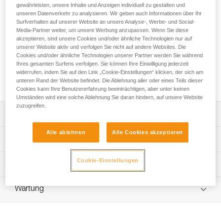
Die für die Eisgeräte NOMIC und ERGONOMIC konzipierte
gewährleisten, unsere Inhalte und Anzeigen individuell zu gestalten und
PUR'DRY-Haue ist ausschließlich zum Drytooling bestimmt.
unseren Datenverkehr zu analysieren. Wir geben auch Informationen über Ihr
Surfverhalten auf unserer Website an unsere Analyse-, Werbe- und Social-
Die Stärke der Haue (4 mm über die gesamte Länge)
Media-Partner weiter, um unsere Werbung anzupassen. Wenn Sie diese
gewährleistet eine hohe Torsionsfestigkeit. Das Design der
akzeptieren, sind unsere Cookies und/oder ähnliche Technologien nur auf
Zähne im unteren Bereich sorgt für effizienten Halt auf
unserer Website aktiv und verfolgen Sie nicht auf andere Websites. Die
kleinen Kanten und stabilen Halt des Eisgeräts beim
Cookies und/oder ähnliche Technologien unserer Partner werden Sie während
Handwechsel. Die Zähne an der Oberseite sind für
Ihres gesamten Surfens verfolgen. Sie können Ihre Einwilligung jederzeit
umgekehrte Positionen und zum Blockieren der Haue in
widerrufen, indem Sie auf den Link „Cookie-Einstellungen“ klicken, der sich am
unteren Rand der Website befindet. Die Ablehnung aller oder eines Teils dieser
Rissen vorgesehen.
Cookies kann Ihre Benutzererfahrung beeinträchtigen, aber unter keinen
Umständen wird eine solche Ablehnung Sie daran hindern, auf unsere Website
zuzugreifen.
Leistungsverzeichnis
Alle ablehnen
Alle Cookies akzeptieren
Speziell zum Drytooling konzipiert:
Technische Spezifikationen
- Stärke von 4 mm über die gesamte Länge zur
Verbesserung der Steifigkeit und Torsionsfestigkeit,
Haue: 2
Cookie-Einstellungen
Technische Informationen
- konzipiert für effizienten Halt an kleinen Kanten und
Material: Stahl
stabilen Halt des Eisgeräts beim Handwechsel,
Gebrauchsanleitung
- Zähne an der Oberseite für umgekehrte Positionen und
Zertifizierung(en): CE, UIAA
Wartung
Das PDF herunterladen technical-notice-ice-axes-
zum Blockieren der Haue.
accessories-1
Kompatibel mit den Eisgeräten NOMIC und ERGONOMIC
Kompatibel mit den Eisgeräten NOMIC und ERGONOMIC.
Häufige Fragen
Zugrundeliegende Spezifikationen