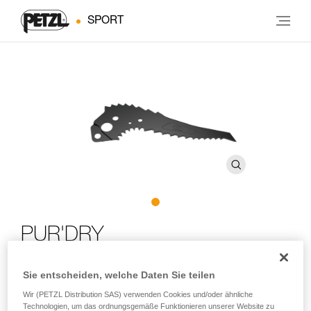
SPORT
PUR'DRY
Speziell zum Drytooling konzipierte Haue für die
Sie entscheiden, welche Daten Sie teilen
Eisgeräte NOMIC und ERGONOMIC
Wir (PETZL Distribution SAS) verwenden Cookies und/oder ähnliche
Technologien, um das ordnungsgemäße Funktionieren unserer Website zu