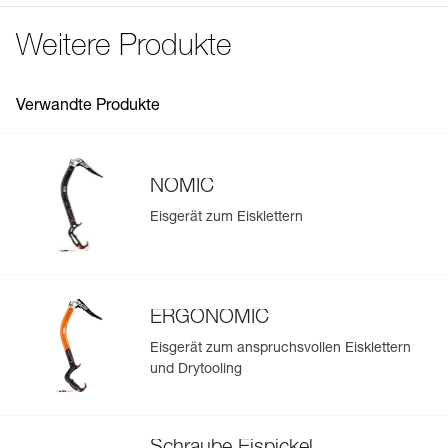
Häufige Fragen
Referenz : U022BA00
Weitere Produkte
See all technical content
Gewicht : 140 g
Garantie : 3 Jahre
Verpackung : 1
Verwandte Produkte
NOMIC
Eisgerät zum Eisklettern
ERGONOMIC
Eisgerät zum anspruchsvollen Eisklettern
und Drytooling