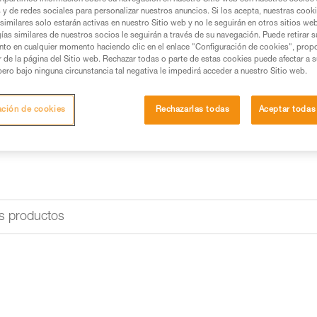
mano. También dispone de dient
s y de redes sociales para personalizar nuestros anuncios. Si los acepta, nuestras cook
invertidas o para bloquear la ho
similares solo estarán activas en nuestro Sitio web y no le seguirán en otros sitios we
ías similares de nuestros socios le seguirán a través de su navegación. Puede retirar s
nto en cualquier momento haciendo clic en el enlace "Configuración de cookies", prop
Buscar un punto de venta
or de la página del Sitio web. Rechazar todas o parte de estas cookies puede afectar a 
pero bajo ninguna circunstancia tal negativa le impedirá acceder a nuestro Sitio web.
ación de cookies
Rechazarlas todas
Aceptar todas
s productos