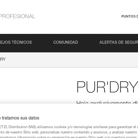
PROFESIONAL
PUNTOS 
EJOS TÉCNICOS
COMUNIDAD
ALERTAS DE SEGU
DRY
PUR'DRY
Hoja exclusivamente di
piolets NOMIC y ER
o tratamos sus datos
Diseñada para los piolets NO
exclusivamente a la práctica del
TZL Distribution SAS) utilizamos cookies y/o tecnologías similares para garantizar el 
ofrece una gran robustez en tors
to de nuestro Sitio web, personalizar nuestro contenido y anuncios, y analizar nuestro 
proporciona gancheos eficaces 
partimos información sobre su navegación en nuestro Sitio web con nuestros socios a