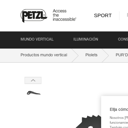
SPORT
MUNDO VERTICAL
ILUMINACIÓN
CONS
Productos mundo vertical
Piolets
PUR'
Elija cóm
Nosotros [PE
funcionamien
También com