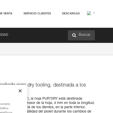
DE VENTA
SERVICIO CLIENTES
DESCARGAS
Buscar
RIDAD
señada para dry tooling, destinada a los
GONOMIC
MIC y ERGONOMIC, la hoja PUR’DRY está destinada
 dry tooling. El grosor de la hoja, 4 mm en toda la longitud,
correcto
ión. La geometría de los dientes, en la parte inferior,
tráfico.
y mejora la estabilidad del piolet durante los cambios de
nalíticos,