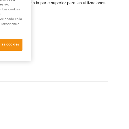
es de gancheo en la parte superior para las utilizaciones
ies y/o
ja en las fisuras.
b. Las cookies
u
orcionado en la
su experiencia
 las cookies