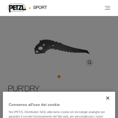
SPORT
PUR'DRY
Lama esclusivamente progettata per il dry tooling,
Consenso all'uso dei cookie
destinata alle piccozze NOMIC e ERGONOMIC
Noi (PETZL Distribution SAS) utilizziamo cookie e/o tecnologie analoghe per
garantire il corretto funzionamento del Sito web, per personalizzare i nostri