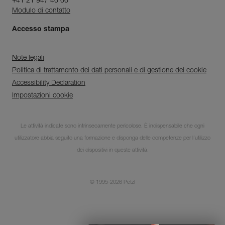
+41 21 947 46 66
Modulo di contatto
Accesso stampa
Note legali
Politica di trattamento dei dati personali e di gestione dei cookie
Accessibility Declaration
Impostazioni cookie
Le attività indicate sono intrinsecamente pericolose. È indispensabile che ogni
utilizzatore abbia seguito una formazione e disponga delle competenze per l’utilizzo
dei dispositivi in queste attività.
© 1995-2026 Petzl