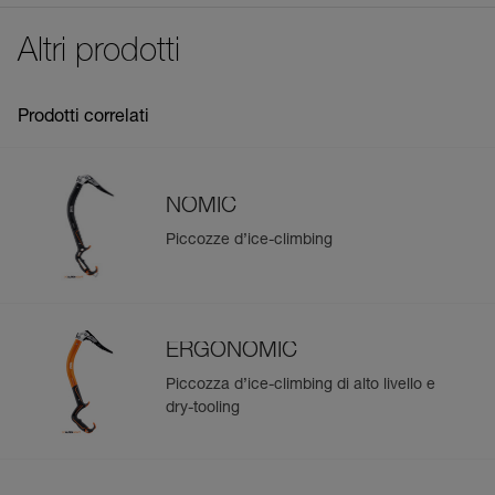
See all technical content
Codice : U022BA00
Altri prodotti
Peso : 140 g
Garanzia : 3 anni
Confezione : 1
Prodotti correlati
NOMIC
Piccozze d’ice-climbing
ERGONOMIC
Piccozza d’ice-climbing di alto livello e
dry-tooling