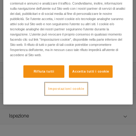
Progettata per le piccozze NOMIC e ERGONOMIC, la lama
contenuti e annunci e analizzare il traffico. Condividiamo, inoltre, informazioni
PUR'DRY è esclusivamente destinata alla pratica del dry
sulla navigazione dell’utente sul Sito web con i nostri partner di servizi di analisi
tooling. Lo spessore della lama, 4 mm su tutta la lunghezza,
dei dati, pubblicitari e di social media al fine di personalizzare le nostre
pubblicità. Se l’utente accetta, i nostri cookie e/o tecnologie analoghe saranno
garantisce una grande robustezza in torsione. La geometria
attivi solo sul Sito web e non seguiranno l’utente su altri siti. I cookie e/o
dei denti, sulla parte inferiore, garantisce agganci efficaci e
tecnologie analoghe dei nostri partner seguiranno l’utente durante la
migliora la stabilità della piccozza nei cambi di mano.
navigazione. L’utente può revocare il proprio consenso in qualsiasi momento
Dispone anche di denti di aggancio sulla parte superiore per
facendo clic sul link “Impostazioni cookie”, disponibile nella parte inferiore del
l’utilizzo in posizione rovesciata o per incastrare la lama nelle
Sito web. Il rifiuto di tutti o parte di tali cookie potrebbe compromettere
fessure.
l’esperienza dell’utente, ma in nessun caso tale rifiuto impedirà all’utente di
accedere al Sito web.
Descrizione
Rifiuta tutti
Accetta tutti i cookie
Esclusivamente progettata per la pratica del dry tooling:
Specifiche tecniche
Impostazioni cookie
- spessore di 4 mm su tutta la lunghezza per migliorare la
rigidità e la resistenza in torsione,
Tipo di lama: 2
Informazioni tecniche
- progettata per ottimizzare l’efficacia degli agganci e la
Materiali: acciaio
stabilità della piccozza nei cambi di mano,
Libretto d'uso
- denti di aggancio sulla parte superiore per le posizioni
Certificazione(i): CE, UIAA
Ispezione
Scarica il pdf technical-notice-ice-axes-accessories-1
rovesciate e gli incastri di lama,
Compatibile con le piccozze NOMIC e ERGONOMIC
FAQ
Compatibile con le piccozze NOMIC e ERGONOMIC.
FAQ
Dettagli codice