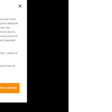
res pour nous
 pour analyser
avec nos
ns le cas où
 vous suivront
ront pendant
kies » prévu à
aucun cas ce
 les cookies