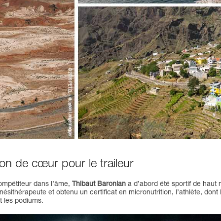
on de cœur pour le traileur
compétiteur dans l’âme,
Thibaut Baronian
a d’abord été sportif de haut
nésithérapeute et obtenu un certificat en micronutrition, l’athlète, dont 
t les podiums.