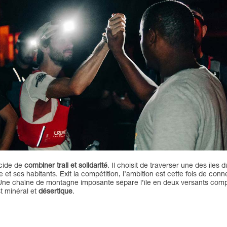
écide de
combiner trail et solidarité
. Il choisit de traverser une des îles 
île et ses habitants. Exit la compétition, l’ambition est cette fois de co
 Une chaîne de montagne imposante sépare l’île en deux versants comp
st minéral et
désertique
.