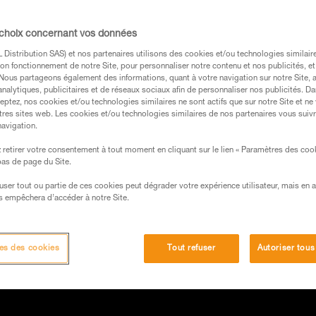
 choix concernant vos données
Distribution SAS) et nos partenaires utilisons des cookies et/ou technologies similai
on fonctionnement de notre Site, pour personnaliser notre contenu et nos publicités, et
. Nous partageons également des informations, quant à votre navigation sur notre Site, 
analytiques, publicitaires et de réseaux sociaux afin de personnaliser nos publicités. Da
eptez, nos cookies et/ou technologies similaires ne sont actifs que sur notre Site et ne
tres sites web. Les cookies et/ou technologies similaires de nos partenaires vous suiv
navigation.
retirer votre consentement à tout moment en cliquant sur le lien « Paramètres des coo
 bas de page du Site.
efuser tout ou partie de ces cookies peut dégrader votre expérience utilisateur, mais en 
s empêchera d’accéder à notre Site.
es des cookies
Tout refuser
Autoriser tous