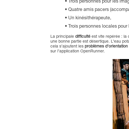
T
rois personnes pour les ima
Q
uatre amis pacers (accomp
Un kinésithérapeute,
Trois personnes locales pour l
La principale
difficulté
est vite repérée : la
une bonne partie est désertique. L’eau pota
cela s’ajoutent les
problèmes d’orientation
sur l’application OpenRunner.