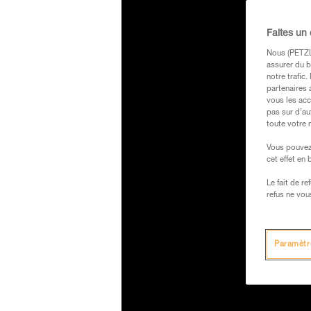
Faites un
Nous (PETZL 
assurer du b
notre trafic
partenaires 
vous les acc
pas sur d’au
toute votre 
Vous pouvez 
cet effet en
Le fait de r
refus ne vou
Paramètr