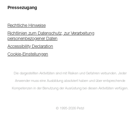
Pressezugang
Rechtliche Hinweise
Richtlinien zum Datenschutz, zur Verarbeitung
personenbezogener Daten
Accessibility Declaration
Cookie-Einstellungen
Die dargestellten Aktivitäten sind mit Risiken und Gefahren verbunden. Jeder
Anwender muss eine Ausbildung absolviert haben und über entsprechende
Kompetenzen in der Benutzung der Ausrüstung bei diesen Aktivitäten verfügen.
© 1995-2026 Petzl