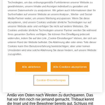
Technologien, um das ordnungsgemäße Funktionieren unserer Website zu
begeisterter Wettkämpfer, machte seine ersten Schritte
gewährleisten, unsere Inhalte und Anzeigen individuell zu gestalten und
im Leistungssport beim Skilanglauf. Ein paar Jahre
unseren Datenverkehr zu analysieren. Wir geben auch Informationen über Ihr
später, nachdem er einige Zeit als Physiotherapeut
Surfverhalten auf unserer Website an unsere Analyse-, Werbe- und Social-
gearbeitet und eine Ausbildung im Bereich
Media-Partner weiter, um unsere Werbung anzupassen. Wenn Sie diese
Mikroernährung absolviert hatte, wendete sich der
akzeptieren, sind unsere Cookies und/oder ähnliche Technologien nur auf
Athlet dem Trailrunning zu und erlief zahlreiche
unserer Website aktiv und verfolgen Sie nicht auf andere Websites. Die
Podiumsplätze bei schwierigen Rennen.
Cookies und/oder ähnliche Technologien unserer Partner werden Sie während
Ihres gesamten Surfens verfolgen. Sie können Ihre Einwilligung jederzeit
widerrufen, indem Sie auf den Link „Cookie-Einstellungen“ klicken, der sich am
unteren Rand der Website befindet. Die Ablehnung aller oder eines Teils dieser
Cookies kann Ihre Benutzererfahrung beeinträchtigen, aber unter keinen
Umständen wird eine solche Ablehnung Sie daran hindern, auf unsere Website
zuzugreifen.
Alle ablehnen
Alle Cookies akzeptieren
Cookie-Einstellungen
Im Herbst 2019 beschließt der kühne Sportler,
Trailrunning und Solidarität zu kombinieren. Er nimmt
sich vor, die zu den Kapverden gehörende Insel Santo
Antão von Osten nach Westen zu durchqueren. Das
hat vor ihm noch nie jemand gemacht. Thibaut kennt
die Insel und ihre Bewohner bereits gut. Schluss mit