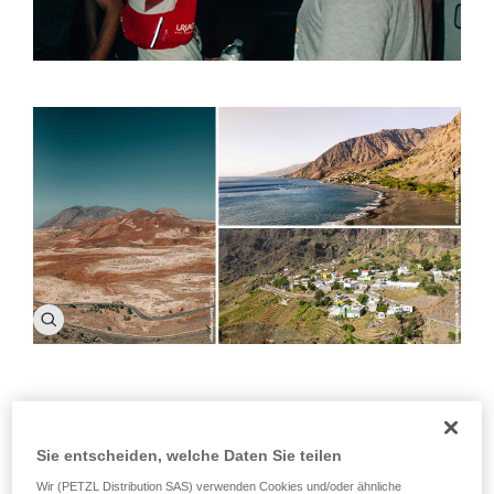
Santo Antão, ein ganz besonderes Reiseziel
für den Trailläufer
Sie entscheiden, welche Daten Sie teilen
Wir (PETZL Distribution SAS) verwenden Cookies und/oder ähnliche
Thibaut Baronian, Sportler von Kindesbeinen an und