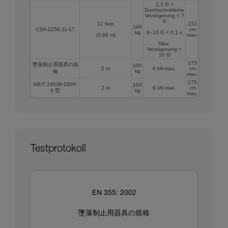
2,3 G <
Durchschnittliche
Verzögerung < 7
G
12 feet
152
140
CSA Z259.11-17
cm
kg
8–10 G < 0,1 s
(3,66 m)
max.
Max.
Verzögerung <
10 G
175
墜落制止用器具の規
100
2 m
6 kN max.
cm
kg
格
max.
175
GB/T 24538-2009:
100
2 m
6 kN max.
cm
II 型
kg
max.
Testprotokoll
EN 355: 2002
墜落制止用器具の規格