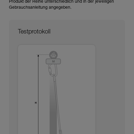
Produkt der Reihe unterschiedlich und in der jeweiligen
Informationen richtig verstanden haben.
Gebrauchsanleitung angegeben.
Die Beherrschung dieser Techniken setzt eine
entsprechende Ausbildung und ein spezielles
Training voraus. Prüfen Sie zusammen mit
einem Profi, ob Sie in der Lage sind, den
Testprotokoll
Vorgang alleine sicher zu wiederholen, bevor
Sie ihn eigenständig durchführen.
Wir geben Beispiele für die mit Ihrer Aktivität
verbundenen Techniken. Möglicherweise gibt es
noch andere Techniken, die hier nicht
beschrieben werden.