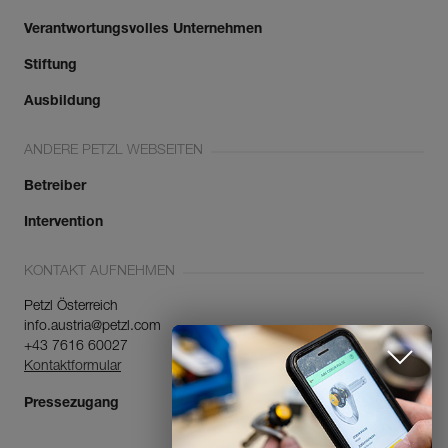
Verantwortungsvolles Unternehmen
Stiftung
Ausbildung
ANDERE PETZL WEBSEITEN
Betreiber
Intervention
KONTAKT AUFNEHMEN
Petzl Österreich
info.austria@petzl.com
+43 7616 60027
Kontaktformular
Pressezugang