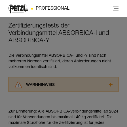
PROFESSIONAL
Zertifizierungstests der
Verbindungsmittel ABSORBICA-I und
ABSORBICA-Y
Die Verbindungsmittel ABSORBICA-I und -Y sind nach
mehreren Normen zertifiziert, deren Anforderungen nicht
vollkommen identisch sind.
WARNHINWEIS
Lesen Sie die Gebrauchsanweisungen der
Produkte, um die es in diesem Tech Tipp geht,
aufmerksam durch, bevor Sie diesen zu Rate
Zur Erinnerung: Alle ABSORBICA-Verbindungsmittel ab 2024
ziehen. Um diese Zusatzinformationen
sind für Verwendungen bis maximal 140 kg zertifiziert. Die
verstehen zu können, müssen Sie zuerst die in
maximale Sturzhöhe für die Zertifizierung ist für jedes
der Gebrauchsanweisung enthaltenen