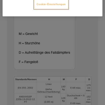
Cookie-Einstellungen
M = Gewicht
H = Sturzhöhe
D = Aufreißlänge des Falldämpfers
F = Fangstoß
Standards/Normen
H
M
F
D
Lmax
175
140
EN 355: 2002
6 kN max.
cm
(siehe
kg
max.
Gebrauchsanleitung)
Durchschnitt < 6
ANSI/ASSP
12 feet
152
128
kN
Z359.13-2013 12
cm
kg
FT
(3,66 m)
max.
8 kN max.