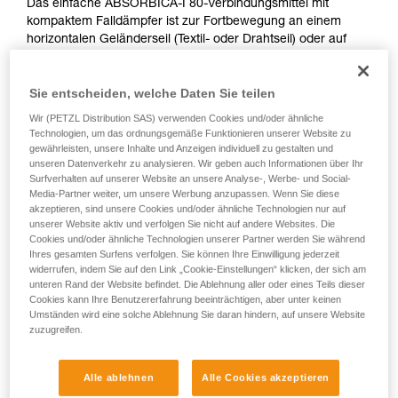
Das einfache ABSORBICA-I 80-Verbindungsmittel mit
kompaktem Falldämpfer ist zur Fortbewegung an einem
horizontalen Geländerseil (Textil- oder Drahtseil) oder auf
einer Hebebühne ohne Passieren von Zwischensicherungen
konzipiert. Es ist für Anwender/-innen geeignet, die zwischen
Sie entscheiden, welche Daten Sie teilen
60 und 140 kg wiegen. Es bietet mehrere
Befestigungsmöglichkeiten am Gurt und kann mit
Wir (PETZL Distribution SAS) verwenden Cookies und/oder ähnliche
unterschiedlichen Verbindungselementen verwendet
Technologien, um das ordnungsgemäße Funktionieren unserer Website zu
werden.
gewährleisten, unsere Inhalte und Anzeigen individuell zu gestalten und
unseren Datenverkehr zu analysieren. Wir geben auch Informationen über Ihr
Surfverhalten auf unserer Website an unsere Analyse-, Werbe- und Social-
Möchten Sie Ihren Sturzraum berechnen?
Media-Partner weiter, um unsere Werbung anzupassen. Wenn Sie diese
akzeptieren, sind unsere Cookies und/oder ähnliche Technologien nur auf
MODUL ZUR STURZRAUMBERECHNUNG
unserer Website aktiv und verfolgen Sie nicht auf andere Websites. Die
Cookies und/oder ähnliche Technologien unserer Partner werden Sie während
Ihres gesamten Surfens verfolgen. Sie können Ihre Einwilligung jederzeit
widerrufen, indem Sie auf den Link „Cookie-Einstellungen“ klicken, der sich am
unteren Rand der Website befindet. Die Ablehnung aller oder eines Teils dieser
Cookies kann Ihre Benutzererfahrung beeinträchtigen, aber unter keinen
Umständen wird eine solche Ablehnung Sie daran hindern, auf unsere Website
zuzugreifen.
Alle ablehnen
Alle Cookies akzeptieren