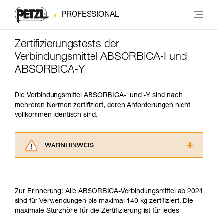
PROFESSIONAL
Zertifizierungstests der
Verbindungsmittel ABSORBICA-I und
ABSORBICA-Y
Die Verbindungsmittel ABSORBICA-I und -Y sind nach
mehreren Normen zertifiziert, deren Anforderungen nicht
vollkommen identisch sind.
WARNHINWEIS
Lesen Sie die Gebrauchsanweisungen der
Produkte, um die es in diesem Tech Tipp geht,
aufmerksam durch, bevor Sie diesen zu Rate
Zur Erinnerung: Alle ABSORBICA-Verbindungsmittel ab 2024
ziehen. Um diese Zusatzinformationen
sind für Verwendungen bis maximal 140 kg zertifiziert. Die
verstehen zu können, müssen Sie zuerst die in
maximale Sturzhöhe für die Zertifizierung ist für jedes
der Gebrauchsanweisung enthaltenen