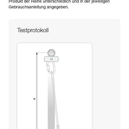
Produkt der Reihe unterschiedlich und in der jeweiligen
Informationen richtig verstanden haben.
Gebrauchsanleitung angegeben.
Die Beherrschung dieser Techniken setzt eine
entsprechende Ausbildung und ein spezielles
Training voraus. Prüfen Sie zusammen mit
einem Profi, ob Sie in der Lage sind, den
Testprotokoll
Vorgang alleine sicher zu wiederholen, bevor
Sie ihn eigenständig durchführen.
Wir geben Beispiele für die mit Ihrer Aktivität
verbundenen Techniken. Möglicherweise gibt es
noch andere Techniken, die hier nicht
beschrieben werden.