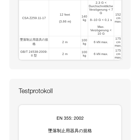
2,3 G <
Durchschnittliche
Verzögerung < 7
G
12 feet
152
140
CSA Z259.11-17
cm
kg
8–10 G < 0,1 s
(3,66 m)
max.
Max.
Verzögerung <
10 G
175
墜落制止用器具の規
100
2 m
6 kN max.
cm
kg
格
max.
175
GB/T 24538-2009:
100
2 m
6 kN max.
cm
II 型
kg
max.
Testprotokoll
EN 355: 2002
墜落制止用器具の規格