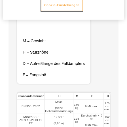
Cookie-Einstellungen
M = Gewicht
H = Sturzhöhe
D = Aufreißlänge des Falldämpfers
F = Fangstoß
Standards/Normen
H
M
F
D
Lmax
175
140
EN 355: 2002
6 kN max.
cm
(siehe
kg
max.
Gebrauchsanleitung)
Durchschnitt < 6
ANSI/ASSP
12 feet
152
128
kN
Z359.13-2013 12
cm
kg
FT
(3,66 m)
max.
8 kN max.