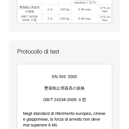
massima < 10 G
墜落制止用器具
175 cm
2 m
100 kg
6 kN max.
max.
の規格
GB/T 24538-
175 cm
2 m
100 kg
6 kN max.
2009: II 型
max.
Protocollo di test
EN 355: 2002
墜落制止用器具の規格
GB/T 24538-2009: II 型
Negli standard di riferimento europeo, cinese
e giapponese, la forza di arresto non deve
mai superare 6 kN.