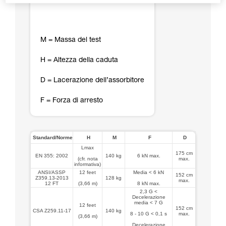
M = Massa del test
H = Altezza della caduta
D = Lacerazione dell’assorbitore
F = Forza di arresto
Standard/Norme
H
M
F
D
Lmax
175 cm
EN 355: 2002
140 kg
6 kN max.
(cfr. nota
max.
informativa)
ANSI/ASSP
12 feet
Media < 6 kN
152 cm
Z359.13-2013
128 kg
max.
12 FT
(3,66 m)
8 kN max.
2,3 G <
Decelerazione
media < 7 G
12 feet
152 cm
CSA Z259.11-17
140 kg
8 - 10 G < 0,1 s
max.
(3,66 m)
Decelerazione