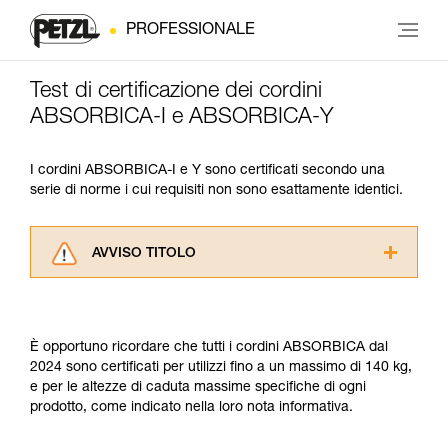
PROFESSIONALE
Test di certificazione dei cordini
ABSORBICA-I e ABSORBICA-Y
I cordini ABSORBICA-I e Y sono certificati secondo una
serie di norme i cui requisiti non sono esattamente identici.
AVVISO TITOLO
Leggere attentamente le istruzioni tecniche dei
prodotti utilizzati in questo consiglio prima di
consultarlo. Dovete aver compreso le
È opportuno ricordare che tutti i cordini ABSORBICA dal
informazioni dell’istruzione tecnica per poter
2024 sono certificati per utilizzi fino a un massimo di 140 kg,
capire queste ulteriori informazioni.
e per le altezze di caduta massime specifiche di ogni
La padronanza di queste tecniche richiede una
prodotto, come indicato nella loro nota informativa.
formazione ed un addestramento specifico.
Verificate con un professionista la vostra