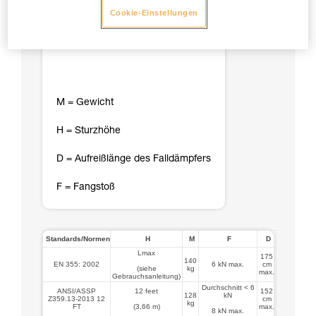
Cookie-Einstellungen
M = Gewicht
H = Sturzhöhe
D = Aufreißlänge des Falldämpfers
F = Fangstoß
Standards/Normen
H
M
F
D
Lmax
175
140
EN 355: 2002
6 kN max.
cm
(siehe
kg
max.
Gebrauchsanleitung)
Durchschnitt < 6
ANSI/ASSP
12 feet
152
128
kN
Z359.13-2013 12
cm
kg
FT
(3,66 m)
max.
8 kN max.