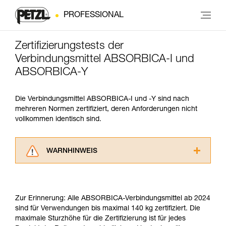
PROFESSIONAL
Zertifizierungstests der
Verbindungsmittel ABSORBICA-I und
ABSORBICA-Y
Die Verbindungsmittel ABSORBICA-I und -Y sind nach
mehreren Normen zertifiziert, deren Anforderungen nicht
vollkommen identisch sind.
WARNHINWEIS
Lesen Sie die Gebrauchsanweisungen der
Produkte, um die es in diesem Tech Tipp geht,
aufmerksam durch, bevor Sie diesen zu Rate
Zur Erinnerung: Alle ABSORBICA-Verbindungsmittel ab 2024
ziehen. Um diese Zusatzinformationen
sind für Verwendungen bis maximal 140 kg zertifiziert. Die
verstehen zu können, müssen Sie zuerst die in
maximale Sturzhöhe für die Zertifizierung ist für jedes
der Gebrauchsanweisung enthaltenen