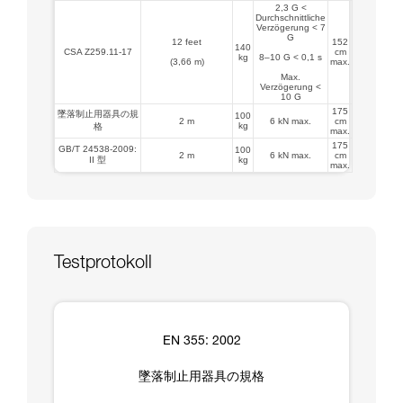
2,3 G <
Durchschnittliche
Verzögerung < 7
G
12 feet
152
140
CSA Z259.11-17
cm
kg
8–10 G < 0,1 s
(3,66 m)
max.
Max.
Verzögerung <
10 G
175
墜落制止用器具の規
100
2 m
6 kN max.
cm
kg
格
max.
175
GB/T 24538-2009:
100
2 m
6 kN max.
cm
II 型
kg
max.
Testprotokoll
EN 355: 2002
墜落制止用器具の規格