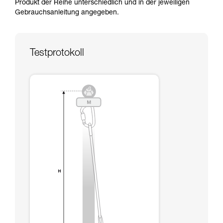
Produkt der Reihe unterschiedlich und in der jeweiligen
Informationen richtig verstanden haben.
Gebrauchsanleitung angegeben.
Die Beherrschung dieser Techniken setzt eine
entsprechende Ausbildung und ein spezielles
Training voraus. Prüfen Sie zusammen mit
einem Profi, ob Sie in der Lage sind, den
Testprotokoll
Vorgang alleine sicher zu wiederholen, bevor
Sie ihn eigenständig durchführen.
Wir geben Beispiele für die mit Ihrer Aktivität
verbundenen Techniken. Möglicherweise gibt es
noch andere Techniken, die hier nicht
beschrieben werden.