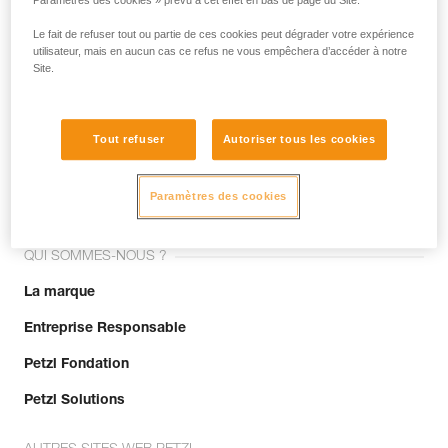
Paramètres des cookies » prévu à cet effet en bas de page du Site.
Le fait de refuser tout ou partie de ces cookies peut dégrader votre expérience
utilisateur, mais en aucun cas ce refus ne vous empêchera d’accéder à notre
Site.
Tout refuser
Autoriser tous les cookies
Rejoignez la communauté !
Paramètres des cookies
QUI SOMMES-NOUS ?
La marque
Entreprise Responsable
Petzl Fondation
Petzl Solutions