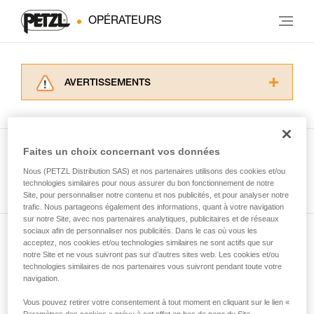
OPÉRATEURS
AVERTISSEMENTS
Lisez attentivement les notices techniques des
produits utilisés dans ce conseil avant de le
consulter. Vous devez avoir compris les
informations de la notice technique pour
Faites un choix concernant vos données
pouvoir comprendre ce complément
Nous (PETZL Distribution SAS) et nos partenaires utilisons des cookies et/ou
Voir tous les conseils
d’informations.
technologies similaires pour nous assurer du bon fonctionnement de notre
Maîtriser ces techniques nécessite une
Site, pour personnaliser notre contenu et nos publicités, et pour analyser notre
formation et un entraînement spécifique. Validez
trafic. Nous partageons également des informations, quant à votre navigation
sur notre Site, avec nos partenaires analytiques, publicitaires et de réseaux
avec un professionnel votre capacité à refaire
sociaux afin de personnaliser nos publicités. Dans le cas où vous les
la manipulation, seul, en toute sécurité, avant
acceptez, nos cookies et/ou technologies similaires ne sont actifs que sur
Abonnez-vous à la newsletter
de la reproduire en autonomie.
notre Site et ne vous suivront pas sur d’autres sites web. Les cookies et/ou
Nous donnons des exemples de techniques
technologies similaires de nos partenaires vous suivront pendant toute votre
et restez connecté à notre actualité
liées à votre activité. Il peut en exister d’autres
navigation.
que nous ne décrivons pas ici.
Vous pouvez retirer votre consentement à tout moment en cliquant sur le lien «
Email *