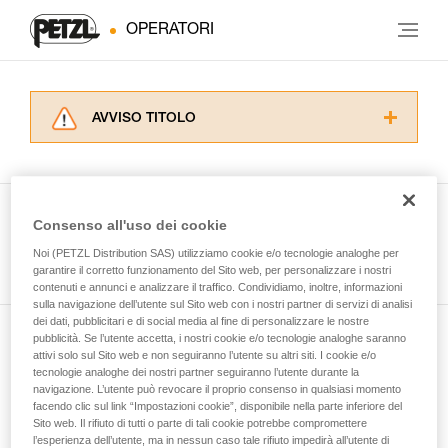
OPERATORI
AVVISO TITOLO
Leggere attentamente le istruzioni tecniche dei
prodotti utilizzati in questo consiglio prima di
consultarlo. Dovete aver compreso le
informazioni dell’istruzione tecnica per poter
Consenso all'uso dei cookie
capire queste ulteriori informazioni.
Guarda tutti i consigli tecnici
Noi (PETZL Distribution SAS) utilizziamo cookie e/o tecnologie analoghe per
La padronanza di queste tecniche richiede una
garantire il corretto funzionamento del Sito web, per personalizzare i nostri
formazione ed un addestramento specifico.
contenuti e annunci e analizzare il traffico. Condividiamo, inoltre, informazioni
Verificate con un professionista la vostra
sulla navigazione dell’utente sul Sito web con i nostri partner di servizi di analisi
capacità di rifare la manovra, da soli, in piena
dei dati, pubblicitari e di social media al fine di personalizzare le nostre
sicurezza, prima di riprodurla autonomamente.
pubblicità. Se l’utente accetta, i nostri cookie e/o tecnologie analoghe saranno
Iscriviti alla newsletter
Forniamo esempi di tecniche relative alla vostra
attivi solo sul Sito web e non seguiranno l’utente su altri siti. I cookie e/o
tecnologie analoghe dei nostri partner seguiranno l’utente durante la
attività. Ne possono esistere altre che non
navigazione. L’utente può revocare il proprio consenso in qualsiasi momento
e rimani connesso alle nostre novità
vengono qui descritte.
facendo clic sul link “Impostazioni cookie”, disponibile nella parte inferiore del
Sito web. Il rifiuto di tutti o parte di tali cookie potrebbe compromettere
l’esperienza dell’utente, ma in nessun caso tale rifiuto impedirà all’utente di
E-mail *