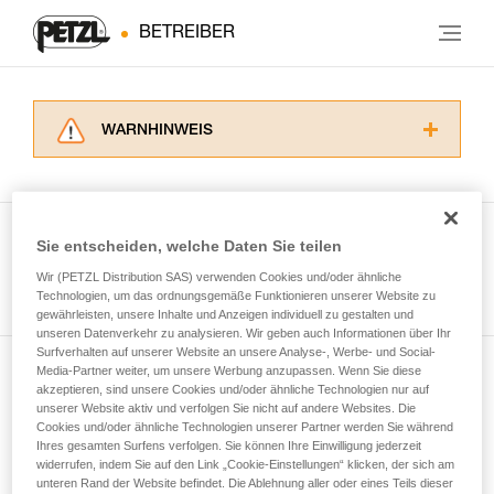
BETREIBER
WARNHINWEIS
Lesen Sie die Gebrauchsanweisungen der
Produkte, um die es in diesem Tech Tipp geht,
aufmerksam durch, bevor Sie diesen zu Rate
ziehen. Um diese Zusatzinformationen
Sie entscheiden, welche Daten Sie teilen
verstehen zu können, müssen Sie zuerst die in
Wir (PETZL Distribution SAS) verwenden Cookies und/oder ähnliche
Alle Techniken ansehen
der Gebrauchsanweisung enthaltenen
Technologien, um das ordnungsgemäße Funktionieren unserer Website zu
Informationen richtig verstanden haben.
gewährleisten, unsere Inhalte und Anzeigen individuell zu gestalten und
Die Beherrschung dieser Techniken setzt eine
unseren Datenverkehr zu analysieren. Wir geben auch Informationen über Ihr
entsprechende Ausbildung und ein spezielles
Surfverhalten auf unserer Website an unsere Analyse-, Werbe- und Social-
Training voraus. Prüfen Sie zusammen mit
Media-Partner weiter, um unsere Werbung anzupassen. Wenn Sie diese
Newsletter abonnieren
akzeptieren, sind unsere Cookies und/oder ähnliche Technologien nur auf
einem Profi, ob Sie in der Lage sind, den
unserer Website aktiv und verfolgen Sie nicht auf andere Websites. Die
Vorgang alleine sicher zu wiederholen, bevor
Cookies und/oder ähnliche Technologien unserer Partner werden Sie während
und auf dem Laufenden bleiben
Sie ihn eigenständig durchführen.
Ihres gesamten Surfens verfolgen. Sie können Ihre Einwilligung jederzeit
Wir geben Beispiele für die mit Ihrer Aktivität
widerrufen, indem Sie auf den Link „Cookie-Einstellungen“ klicken, der sich am
verbundenen Techniken. Möglicherweise gibt es
unteren Rand der Website befindet. Die Ablehnung aller oder eines Teils dieser
Email *