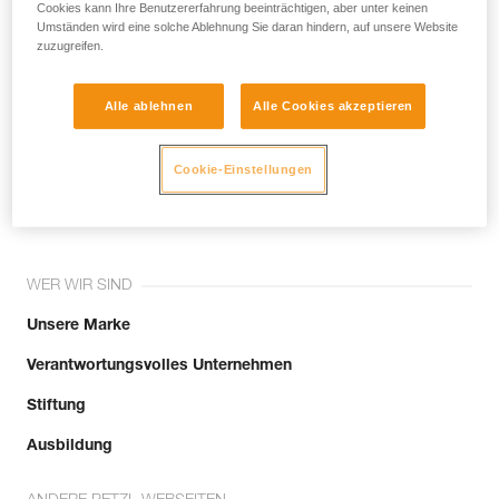
noch andere Techniken, die hier nicht
Cookies kann Ihre Benutzererfahrung beeinträchtigen, aber unter keinen
Umständen wird eine solche Ablehnung Sie daran hindern, auf unsere Website
beschrieben werden.
zuzugreifen.
Alle ablehnen
Alle Cookies akzeptieren
Tritt der Community bei!
Cookie-Einstellungen
WER WIR SIND
Unsere Marke
Verantwortungsvolles Unternehmen
Stiftung
Ausbildung