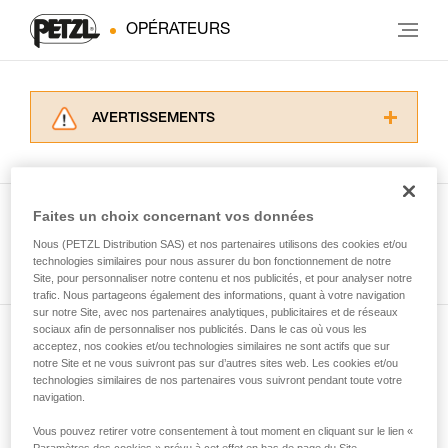
OPÉRATEURS
AVERTISSEMENTS
Lisez attentivement les notices techniques des
produits utilisés dans ce conseil avant de le
consulter. Vous devez avoir compris les
informations de la notice technique pour
Faites un choix concernant vos données
pouvoir comprendre ce complément
Nous (PETZL Distribution SAS) et nos partenaires utilisons des cookies et/ou
Voir tous les conseils
d’informations.
technologies similaires pour nous assurer du bon fonctionnement de notre
Maîtriser ces techniques nécessite une
Site, pour personnaliser notre contenu et nos publicités, et pour analyser notre
formation et un entraînement spécifique. Validez
trafic. Nous partageons également des informations, quant à votre navigation
sur notre Site, avec nos partenaires analytiques, publicitaires et de réseaux
avec un professionnel votre capacité à refaire
sociaux afin de personnaliser nos publicités. Dans le cas où vous les
la manipulation, seul, en toute sécurité, avant
acceptez, nos cookies et/ou technologies similaires ne sont actifs que sur
Abonnez-vous à la newsletter
de la reproduire en autonomie.
notre Site et ne vous suivront pas sur d’autres sites web. Les cookies et/ou
Nous donnons des exemples de techniques
technologies similaires de nos partenaires vous suivront pendant toute votre
et restez connecté à notre actualité
liées à votre activité. Il peut en exister d’autres
navigation.
que nous ne décrivons pas ici.
Vous pouvez retirer votre consentement à tout moment en cliquant sur le lien «
Email *