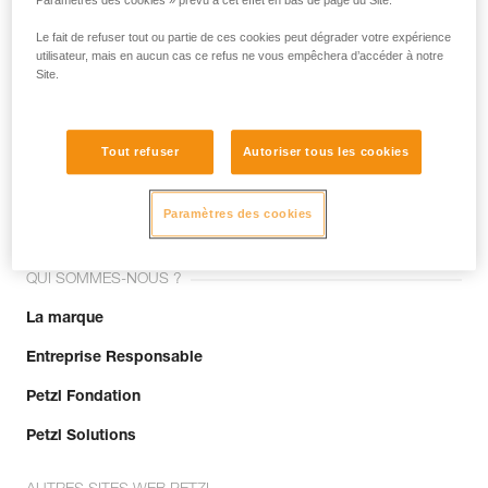
Paramètres des cookies » prévu à cet effet en bas de page du Site.
Le fait de refuser tout ou partie de ces cookies peut dégrader votre expérience
utilisateur, mais en aucun cas ce refus ne vous empêchera d’accéder à notre
Site.
Tout refuser
Autoriser tous les cookies
Rejoignez la communauté !
Paramètres des cookies
QUI SOMMES-NOUS ?
La marque
Entreprise Responsable
Petzl Fondation
Petzl Solutions