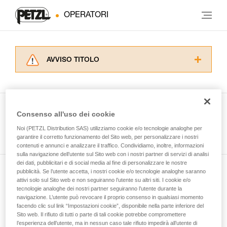
OPERATORI
AVVISO TITOLO
Leggere attentamente le istruzioni tecniche dei
prodotti utilizzati in questo consiglio prima di
consultarlo. Dovete aver compreso le
informazioni dell’istruzione tecnica per poter
Consenso all'uso dei cookie
capire queste ulteriori informazioni.
Guarda tutti i consigli tecnici
Noi (PETZL Distribution SAS) utilizziamo cookie e/o tecnologie analoghe per
La padronanza di queste tecniche richiede una
garantire il corretto funzionamento del Sito web, per personalizzare i nostri
formazione ed un addestramento specifico.
contenuti e annunci e analizzare il traffico. Condividiamo, inoltre, informazioni
Verificate con un professionista la vostra
sulla navigazione dell’utente sul Sito web con i nostri partner di servizi di analisi
capacità di rifare la manovra, da soli, in piena
dei dati, pubblicitari e di social media al fine di personalizzare le nostre
sicurezza, prima di riprodurla autonomamente.
pubblicità. Se l’utente accetta, i nostri cookie e/o tecnologie analoghe saranno
Iscriviti alla newsletter
Forniamo esempi di tecniche relative alla vostra
attivi solo sul Sito web e non seguiranno l’utente su altri siti. I cookie e/o
tecnologie analoghe dei nostri partner seguiranno l’utente durante la
attività. Ne possono esistere altre che non
navigazione. L’utente può revocare il proprio consenso in qualsiasi momento
e rimani connesso alle nostre novità
vengono qui descritte.
facendo clic sul link “Impostazioni cookie”, disponibile nella parte inferiore del
Sito web. Il rifiuto di tutti o parte di tali cookie potrebbe compromettere
l’esperienza dell’utente, ma in nessun caso tale rifiuto impedirà all’utente di
E-mail *