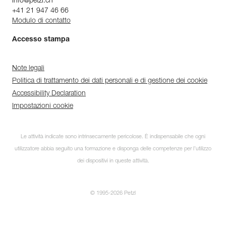
info@petzl.ch
+41 21 947 46 66
Modulo di contatto
Accesso stampa
Note legali
Politica di trattamento dei dati personali e di gestione dei cookie
Accessibility Declaration
Impostazioni cookie
Le attività indicate sono intrinsecamente pericolose. È indispensabile che ogni
utilizzatore abbia seguito una formazione e disponga delle competenze per l’utilizzo
dei dispositivi in queste attività.
© 1995-2026 Petzl