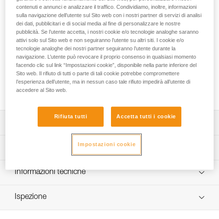
La corda semistatica TOP 9.8 mm CUSTOM è progettata per
contenuti e annunci e analizzare il traffico. Condividiamo, inoltre, informazioni
l’utilizzo permanente in moulinette. Garantisce un debole
sulla navigazione dell’utente sul Sito web con i nostri partner di servizi di analisi
allungamento per ridurre il rischio di caduta al suolo nei primi
dei dati, pubblicitari e di social media al fine di personalizzare le nostre
metri e facilitare il recupero di corda in assicurazione. Il
pubblicità. Se l’utente accetta, i nostri cookie e/o tecnologie analoghe saranno
attivi solo sul Sito web e non seguiranno l’utente su altri siti. I cookie e/o
diametro e la flessibilità consentono un’ottima prensilità nelle
tecnologie analoghe dei nostri partner seguiranno l’utente durante la
fasi di formazione e semplificano l’utilizzo dei dispositivi di
navigazione. L’utente può revocare il proprio consenso in qualsiasi momento
assicurazione. È disponibile in tre colori. La lunghezza, le
facendo clic sul link “Impostazioni cookie”, disponibile nella parte inferiore del
terminazioni e i connettori sono personalizzabili per
Sito web. Il rifiuto di tutti o parte di tali cookie potrebbe compromettere
rispondere esattamente alle esigenze della struttura. Questa
l’esperienza dell’utente, ma in nessun caso tale rifiuto impedirà all’utente di
corda non è adatta all’arrampicata da primo.
accedere al Sito web.
Rifiuta tutti
Accetta tutti i cookie
Descrizione
Corda semistatica per l’arrampicata con corda dall’alto:
Impostazioni cookie
Specifiche tecniche
- progettata per essere utilizzata in maniera permanente in
arrampicata con corda dall’alto (1),
Diametro: 9,8 mm
Informazioni tecniche
- debole allungamento per ridurre il rischio di caduta al
Materiali: poliammide
suolo nei primi metri e facilitare il recupero di corda in
Libretto d'uso
assicurazione,
Certificazione(i): CE EN 1891 type A, UIAA
Ispezione
Scarica il pdf technical-noticeTOP-9.8-custom-1
- prensilità che consente un buon controllo nelle fasi di
Resistenza alla rottura: 22 kN
formazione,
Dichiarazione di conformità
Procedura di verifica del DPI